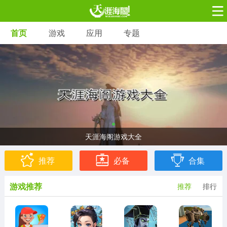
首页
游戏
应用
专题
游戏
应用
专题
角色扮演
射击枪战
策略塔防
3697款应用
1597款应用
1789款应用
休闲益智
动作闯关
冒险解谜
13387款应用
2196款应用
3007款应用
天涯海阁游戏大全
赛车竞速
卡牌对战
体育运动
1072款应用
418款应用
568款应用
推荐
必备
合集
游戏推荐
推荐
排行
音乐舞蹈
模拟经营
传奇手游
269款应用
2716款应用
515款应用