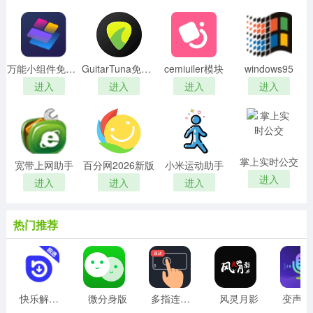
万能小组件免费版
GuitarTuna免费版
cemiuiler模块
windows95
进入
进入
进入
进入
掌上实时公交
宽带上网助手
百分网2026新版
小米运动助手
进入
进入
进入
进入
热门推荐
快乐解锁版
微分身版
多指连点器
风灵月影
变