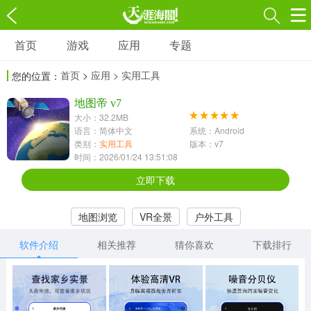
首页
游戏
应用
专题
游戏
应用
专题
首页
>
应用
> 实用工具
您的位置：
角色扮演
射击枪战
策略塔防
3697款应用
地图帝 v7
1597款应用
1789款应用
大小：32.2MB
语言：简体中文
系统：Android
休闲益智
动作闯关
冒险解谜
类别：
实用工具
版本：v7
时间：2026/01/24 13:51:08
13387款应用
2196款应用
3007款应用
立即下载
赛车竞速
卡牌对战
体育运动
地图浏览
VR全景
户外工具
1072款应用
418款应用
568款应用
软件介绍
相关推荐
猜你喜欢
下载排行
音乐舞蹈
模拟经营
传奇手游
269款应用
2716款应用
515款应用