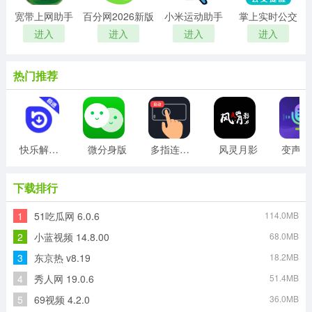
宽带上网助手
百分网2026新版
小米运动助手
掌上实时公交
进入
进入
进入
进入
热门推荐
快乐解锁版
微分身版
多指连点器
风灵月影
变
下载排行
1
51吃瓜网 6.0.6
114.0MB
2
小蓝视频 14.8.00
68.0MB
3
东京热 v8.19
18.2MB
4
秀人网 19.0.6
51.4MB
5
69视频 4.2.0
36.0MB