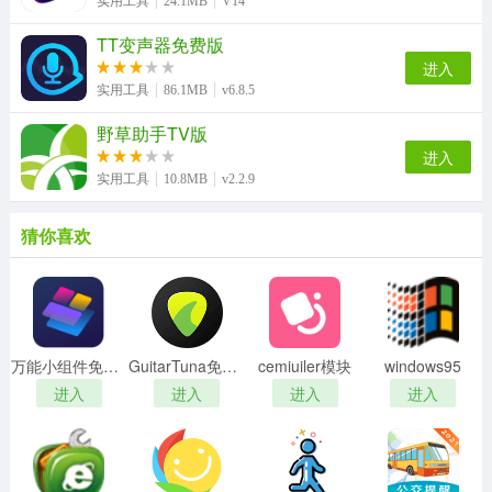
实用工具
24.1MB
V14
TT变声器免费版
进入
实用工具
86.1MB
v6.8.5
野草助手TV版
进入
实用工具
10.8MB
v2.2.9
猜你喜欢
万能小组件免费版
GuitarTuna免费版
cemiuiler模块
windows95
进入
进入
进入
进入