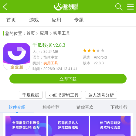
首页
游戏
应用
专题
游戏
应用
专题
首页
>
应用
> 实用工具
您的位置：
角色扮演
射击枪战
策略塔防
3697款应用
千瓜数据 v2.8.3
1597款应用
1789款应用
大小：35.24MB
语言：简体中文
系统：Android
休闲益智
动作闯关
冒险解谜
类别：
实用工具
版本：v2.8.3
时间：2026/01/24 13:41:41
13387款应用
2196款应用
3007款应用
立即下载
赛车竞速
卡牌对战
体育运动
千瓜数据
小红书营销工具
达人选号分析
1072款应用
418款应用
568款应用
软件介绍
相关推荐
猜你喜欢
下载排行
音乐舞蹈
模拟经营
传奇手游
269款应用
2716款应用
515款应用