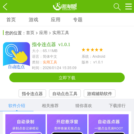
首页
游戏
应用
专题
游戏
应用
专题
首页
>
应用
> 实用工具
您的位置：
角色扮演
射击枪战
策略塔防
3697款应用
指令连点器 v1.0.1
1597款应用
1789款应用
大小：65.11MB
语言：简体中文
系统：Android
休闲益智
动作闯关
冒险解谜
类别：
实用工具
版本： v1.0.1
时间：2026/01/24 15:35:09
13387款应用
2196款应用
3007款应用
立即下载
赛车竞速
卡牌对战
体育运动
指令连点器
自动点击工具
游戏辅助软件
1072款应用
418款应用
568款应用
软件介绍
相关推荐
猜你喜欢
下载排行
音乐舞蹈
模拟经营
传奇手游
269款应用
2716款应用
515款应用