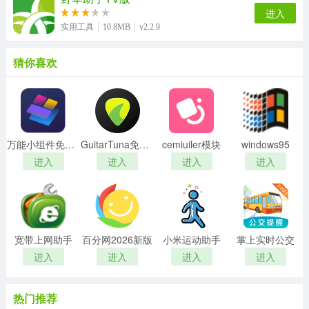
进入
实用工具
10.8MB
v2.2.9
猜你喜欢
万能小组件免费版
GuitarTuna免费版
cemiuiler模块
windows95
进入
进入
进入
进入
宽带上网助手
百分网2026新版
小米运动助手
掌上实时公交
进入
进入
进入
进入
热门推荐