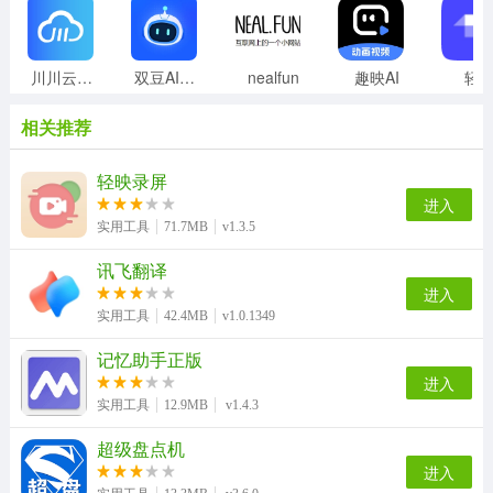
川川云手机正版
双豆AI助手
nealfun
趣映AI
轻
相关推荐
轻映录屏
进入
实用工具
71.7MB
v1.3.5
讯飞翻译
进入
实用工具
42.4MB
v1.0.1349
记忆助手正版
进入
实用工具
12.9MB
v1.4.3
超级盘点机
进入