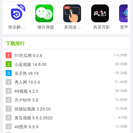
快乐解锁版
微分身版
多指连点器
风灵月影
变
下载排行
1
51吃瓜网 6.0.6
114.0MB
2
小蓝视频 14.8.00
68.0MB
3
东京热 v8.19
18.2MB
4
秀人网 19.0.6
51.4MB
5
69视频 4.2.0
36.0MB
6
开户软件 5.8
10.0MB
7
快猫短视频 3.29.00
74.0MB
8
黄瓜视频 5.8.2.0522
67KB
9
49图库 9.9.9
12.0MB