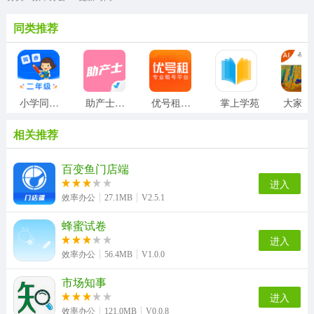
同类推荐
小学同步二年级
助产士考试聚题库
优号租安装
掌上学苑
相关推荐
百变鱼门店端
进入
效率办公
27.1MB
V2.5.1
蜂蜜试卷
进入
效率办公
56.4MB
V1.0.0
市场知事
进入
效率办公
121.0MB
V0.0.8