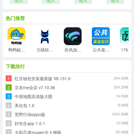
热门推荐
鸭鸭鲸云手机客户端
力喵软件最新版
疾风加速器免费版
公共基础知识刷题库
176
下载排行
1
红豆钱包安装最新版 V6.131.0
294.0MB
2
京东me会议 v7.10.36
254.2MB
3
中国地图高清版大图
14.0MB
4
美化包 1.6
8.0MB
5
荒野行动oppo版
1024.0MB
6
好先生app 1.0.1
15.0MB
7
火影忍者mugen全人物版
52.0MB