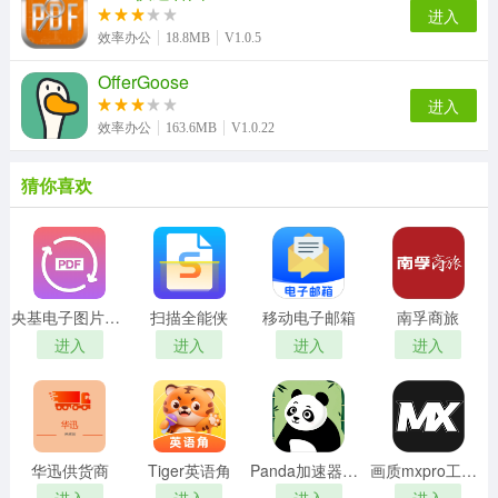
进入
效率办公
18.8MB
V1.0.5
OfferGoose
进入
效率办公
163.6MB
V1.0.22
猜你喜欢
央基电子图片处理软件
扫描全能侠
移动电子邮箱
南孚商旅
进入
进入
进入
进入
华迅供货商
Tiger英语角
Panda加速器免费版
画质mxpro工具最新版
进入
进入
进入
进入