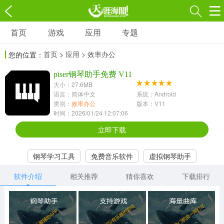
首页
游戏
应用
专题
游戏
应用
专题
首页
>
应用
> 效率办公
您的位置：
角色扮演
射击枪战
策略塔防
3697款应用
piser钢琴助手免费 V11
1597款应用
1789款应用
大小：27.6MB
语言：简体中文
系统：Android
休闲益智
动作闯关
冒险解谜
类别：
效率办公
版本：V11
时间：2026/01/24 12:07:06
13387款应用
2196款应用
3007款应用
立即下载
赛车竞速
卡牌对战
体育运动
钢琴学习工具
免费音乐软件
虚拟钢琴助手
1072款应用
418款应用
568款应用
软件介绍
相关推荐
猜你喜欢
下载排行
音乐舞蹈
模拟经营
传奇手游
269款应用
2716款应用
515款应用