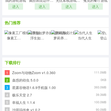
我的游轮游戏
疯狂医院达什医生
无忧客栈游戏红包版
兔克的餐厅游戏
进入
进入
进入
进入
热门推荐
像素工厂模组最新版
浮生如梦亦如烟游戏版
萝莉养成计划
当代人生
登
下载排行
1
Zoom与动物Zoom v1.0.360
111.0MB
2
蛊惑的幼虫 5.0.0
0KB
3
星露谷物语1.6.9手机版 1.00
393.0MB
4
极乐天堂 2.7
39.3MB
5
幸福人生 1.1.4
100.0MB
6
沙琪玛传奇 v1.0.2
90.0MB