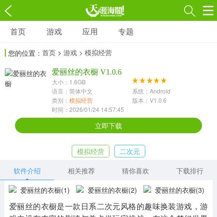
首页
游戏
应用
专题
游戏
应用
专题
首页
>
游戏
> 模拟经营
您的位置：
角色扮演
射击枪战
策略塔防
3697款应用
爱丽丝的衣橱 V1.0.6
1597款应用
1789款应用
大小：1.6GB
语言：简体中文
系统：Android
休闲益智
动作闯关
冒险解谜
类别：
模拟经营
版本：V1.0.6
时间：2026/01/24 14:57:45
13387款应用
2196款应用
3007款应用
立即下载
赛车竞速
卡牌对战
体育运动
模拟经营
二次元
1072款应用
418款应用
568款应用
软件介绍
相关推荐
猜你喜欢
下载排行
音乐舞蹈
模拟经营
传奇手游
269款应用
2716款应用
515款应用
爱丽丝的衣橱是一款日系二次元风格的趣味换装游戏，游