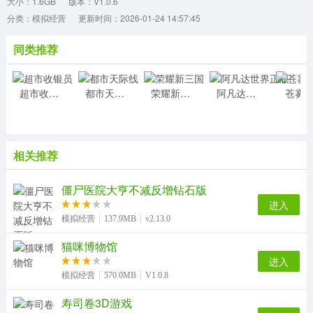
大小：1.6GB
版本：V1.0.6
分类：模拟经营
更新时间：2026-01-24 14:57:45
同类推荐
超市收银员
都市天际线
荣耀新三国
阿凡达世界正版
苍雾
相关推荐
僵尸医院大亨不减反增钻石版
进入
模拟经营
137.9MB
v2.13.0
猫咪博物馆
进入
模拟经营
570.0MB
V1.0.8
寿司卷3D游戏