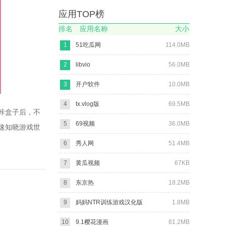
应用TOP榜
排名
应用名称
大小
1
51吃瓜网
114.0MB
2
libvio
56.0MB
3
开户软件
10.0MB
4
tx.vlog版
69.5MB
咔盒子后，不
5
69视频
36.0MB
速知晓游戏世
6
秀人网
51.4MB
7
黄瓜视频
67KB
8
东京热
18.2MB
9
妈妈NTR训练游戏汉化版
1.8MB
10
9.1樱花漫画
81.2MB