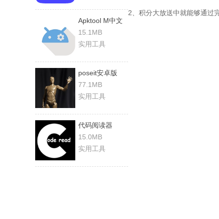
2、积分大放送中就能够通过
Apktool M中文
版
15.1MB
实用工具
poseit安卓版
77.1MB
实用工具
代码阅读器
15.0MB
实用工具