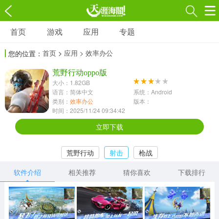
首页
游戏
应用
专题
游戏
应用
专题
首页
>
应用
> 效率办公
您的位置：
角色扮演
射击枪战
策略塔防
3697款应用
荒野行动oppo版
1597款应用
1789款应用
大小：1.82GB
语言：简体中文
系统：Android
休闲益智
动作闯关
冒险解谜
类别：
效率办公
版本：
时间：2025/11/24 09:34:42
13387款应用
2196款应用
3007款应用
立即下载
赛车竞速
卡牌对战
体育运动
荒野行动
射击
枪战
1072款应用
418款应用
568款应用
软件介绍
相关推荐
猜你喜欢
下载排行
音乐舞蹈
模拟经营
传奇手游
269款应用
2716款应用
515款应用