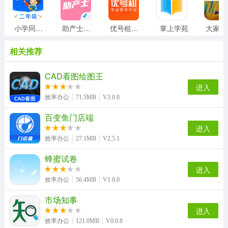
小学同步二年级
助产士考试聚题库
优号租安装
掌上学苑
相关推荐
CAD看图绘图王
进入
效率办公
71.5MB
V3.0.0
百变鱼门店端
进入
效率办公
27.1MB
V2.5.1
蜂蜜试卷
进入
效率办公
56.4MB
V1.0.0
市场知事
进入
效率办公
121.0MB
V0.0.8