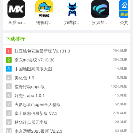
画质mxpro工具最新版
鸭鸭鲸云手机客户端
力喵软件最新版
疾风加速器免费版
公
下载排行
1
红豆钱包安装最新版 V6.131.0
294.0MB
2
京东me会议 v7.10.36
254.2MB
3
中国地图高清版大图
14.0MB
4
美化包 1.6
8.0MB
5
荒野行动oppo版
1024.0MB
6
好先生app 1.0.1
15.0MB
7
火影忍者mugen全人物版
52.0MB
8
富士康相信最新版 V7.3
278.4MB
9
秋华连点器无字版
20.3MB
10
南京远驱2025最新 V2.2.3
63.6MB