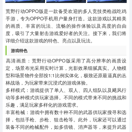
其他
游戏助手
MOD游戏
1654款应用
515款应用
1056款应用
荒野行动OPPO版是一款备受欢迎的多人竞技类枪战吃鸡
手游，专为OPPO手机用户量身打造。这款游戏以其精美
的画质、丰富的玩法、流畅的操作体验以及高度的自由
度，吸引了大量射击游戏爱好者的关注。接下来，我们将
详细介绍这款游戏的特色、亮点以及玩法。
‌游戏特色‌
‌高清画质‌：荒野行动OPPO版采用了高分辨率的画质设
定，场景布光采用实时计算，光影效果细腻真实。人物模
型和场景物件全部按1:1比例实体化，极致还原最逼真的丛
林战场，为玩家带来沉浸式的游戏体验。
‌多样模式‌：游戏提供了单人、双人、四人组队以及飓风行
动等多种模式供玩家选择。不同的模式带来不同的挑战和
乐趣，满足玩家多样化的游戏需求。
‌丰富枪械‌：游戏中拥有数十种不同的武器供玩家搜寻和选
择，包括手枪、步枪、狙击枪等。此外，玩家还可以通过
装备不同的枪械配件，如多倍镜、消声器等，来提升武器