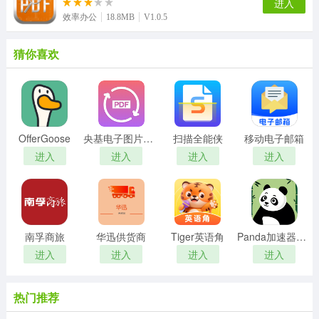
进入
效率办公
18.8MB
V1.0.5
猜你喜欢
OfferGoose
央基电子图片处理软件
扫描全能侠
移动电子邮箱
进入
进入
进入
进入
南孚商旅
华迅供货商
Tiger英语角
Panda加速器免费版
进入
进入
进入
进入
热门推荐