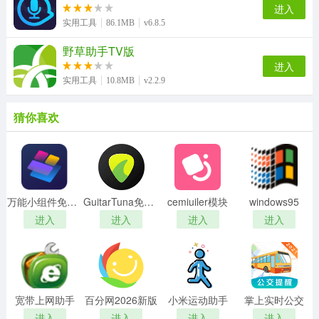
进入
实用工具
86.1MB
v6.8.5
野草助手TV版
进入
实用工具
10.8MB
v2.2.9
猜你喜欢
万能小组件免费版
GuitarTuna免费版
cemiuiler模块
windows95
进入
进入
进入
进入
宽带上网助手
百分网2026新版
小米运动助手
掌上实时公交
进入
进入
进入
进入