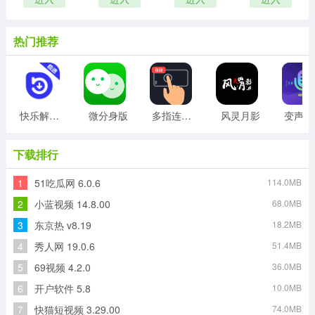
热门推荐
快乐解锁版
微分身版
多指连点器
风灵月影
变
下载排行
1
51吃瓜网 6.0.6
114.0MB
2
小蓝视频 14.8.00
68.0MB
3
东京热 v8.19
18.2MB
4
秀人网 19.0.6
51.4MB
5
69视频 4.2.0
36.0MB
6
开户软件 5.8
10.0MB
7
快猫短视频 3.29.00
74.0MB