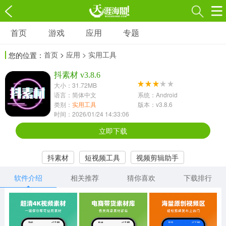
首页
游戏
应用
专题
游戏
应用
专题
首页
>
应用
> 实用工具
您的位置：
角色扮演
射击枪战
策略塔防
3697款应用
抖素材 v3.8.6
1597款应用
1789款应用
大小：31.72MB
语言：简体中文
系统：Android
休闲益智
动作闯关
冒险解谜
类别：
实用工具
版本：v3.8.6
时间：2026/01/24 14:33:06
13387款应用
2196款应用
3007款应用
立即下载
赛车竞速
卡牌对战
体育运动
抖素材
短视频工具
视频剪辑助手
1072款应用
418款应用
568款应用
软件介绍
相关推荐
猜你喜欢
下载排行
音乐舞蹈
模拟经营
传奇手游
269款应用
2716款应用
515款应用