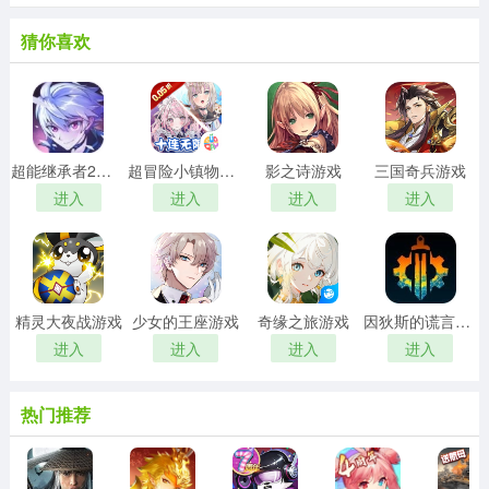
猜你喜欢
超能继承者2游戏
超冒险小镇物语2游戏
影之诗游戏
三国奇兵游戏
进入
进入
进入
进入
精灵大夜战游戏
少女的王座游戏
奇缘之旅游戏
因狄斯的谎言游戏
进入
进入
进入
进入
热门推荐