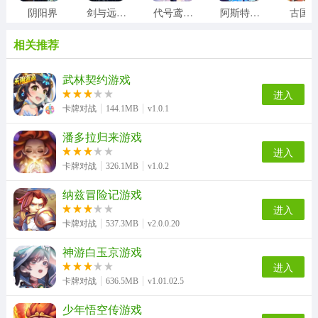
阴阳界
剑与远征2启程
代号鸢台服
阿斯特赖亚六面神谕
古国
相关推荐
武林契约游戏
进入
卡牌对战
144.1MB
v1.0.1
潘多拉归来游戏
进入
卡牌对战
326.1MB
v1.0.2
纳兹冒险记游戏
进入
卡牌对战
537.3MB
v2.0.0.20
神游白玉京游戏
进入
卡牌对战
636.5MB
v1.01.02.5
少年悟空传游戏