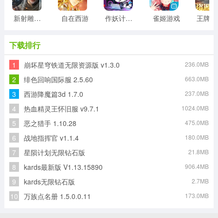
新射雕群侠传之铁血丹心游戏
自在西游
作妖计游戏
雀姬游戏
王
下载排行
1
崩坏星穹铁道无限资源版 v1.3.0
236.0MB
2
绯色回响国际服 2.5.60
663.0MB
3
西游降魔篇3d 1.7.0
237.0MB
4
热血精灵王怀旧服 v9.7.1
1024.0MB
5
恶之猎手 1.10.28
475.0MB
6
战地指挥官 v1.1.4
180.0MB
7
星陨计划无限钻石版
21.8MB
8
kards最新版 V1.13.15890
906.4MB
9
kards无限钻石版
2.7MB
10
万族点名册 1.5.0.0.11
173.0MB