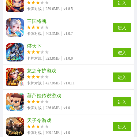
进入
卡牌对战
259.6MB
v1.8.5
三国将魂
进入
卡牌对战
463.3MB
v1.0.7
谋天下
进入
卡牌对战
323.8MB
v1.0.0
龙之守护游戏
进入
卡牌对战
427.9MB
v1.0.11
葫芦娃传说游戏
进入
卡牌对战
236.0MB
v1.0
天子令游戏
进入
卡牌对战
709.1MB
v1.0