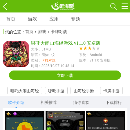
首页
游戏
应用
专题
游戏
应用
专题
首页
>
游戏
> 卡牌对战
您的位置：
角色扮演
射击枪战
策略塔防
3697款应用
哪吒大闹山海经游戏 v1.1.0 安卓版
1597款应用
1789款应用
大小：51MB
语言：简体中文
系统：Android
休闲益智
动作闯关
冒险解谜
类别：
卡牌对战
版本：v1.1.0 安卓版
时间：2025/10/07 10:48:14
13387款应用
2196款应用
3007款应用
立即下载
赛车竞速
卡牌对战
体育运动
哪吒大闹山海经
哪吒手游
山海经手游
卡牌手游
1072款应用
418款应用
568款应用
软件介绍
相关推荐
猜你喜欢
下载排行
音乐舞蹈
模拟经营
传奇手游
269款应用
2716款应用
515款应用