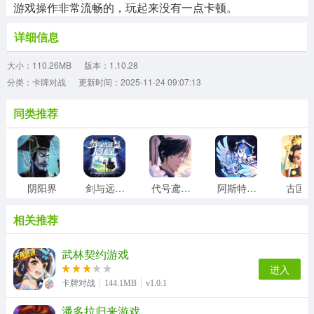
游戏操作非常流畅的，玩起来没有一点卡顿。
详细信息
大小：110.26MB
版本：1.10.28
分类：卡牌对战
更新时间：2025-11-24 09:07:13
同类推荐
阴阳界
剑与远征2启程
代号鸢台服
阿斯特赖亚六面神谕
古国
相关推荐
武林契约游戏
进入
卡牌对战
144.1MB
v1.0.1
潘多拉归来游戏