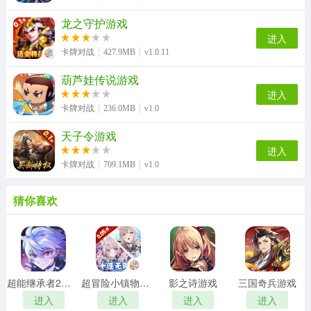
龙之守护游戏
进入
卡牌对战
427.9MB
v1.0.11
葫芦娃传说游戏
进入
卡牌对战
236.0MB
v1.0
天子令游戏
进入
卡牌对战
709.1MB
v1.0
猜你喜欢
超能继承者2游戏
超冒险小镇物语2游戏
影之诗游戏
三国奇兵游戏
进入
进入
进入
进入