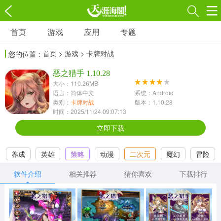
首页
游戏
应用
专题
游戏
应用
专题
首页
>
游戏
> 卡牌对战
您的位置：
角色扮演
射击枪战
策略塔防
3697款应用
恶之猎手 1.10.28
1597款应用
1789款应用
大小：110.26MB
语言：简体中文
系统：Android
休闲益智
动作闯关
冒险解谜
类别：
卡牌对战
版本：1.10.28
时间：2025/11/24 09:07:13
13387款应用
2196款应用
3007款应用
立即下载
赛车竞速
卡牌对战
体育运动
养成
英雄
策略
动漫
二次元
魔幻
冒险
1072款应用
418款应用
568款应用
日系
冒险rpg
可以深入交流
软件介绍
相关推荐
猜你喜欢
下载排行
音乐舞蹈
模拟经营
传奇手游
269款应用
2716款应用
515款应用