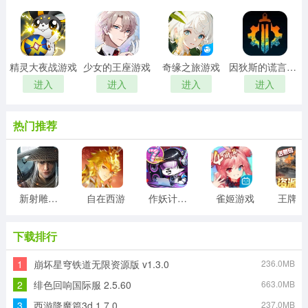
精灵大夜战游戏
少女的王座游戏
奇缘之旅游戏
因狄斯的谎言游戏
进入
进入
进入
进入
热门推荐
新射雕群侠传之铁血丹心游戏
自在西游
作妖计游戏
雀姬游戏
王
下载排行
1
崩坏星穹铁道无限资源版 v1.3.0
236.0MB
2
绯色回响国际服 2.5.60
663.0MB
3
西游降魔篇3d 1.7.0
237.0MB