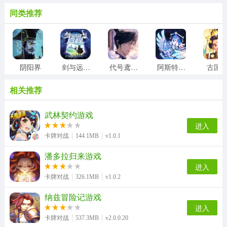
同类推荐
阴阳界
剑与远征2启程
代号鸢台服
阿斯特赖亚六面神谕
古国
相关推荐
武林契约游戏
进入
卡牌对战
144.1MB
v1.0.1
潘多拉归来游戏
进入
卡牌对战
326.1MB
v1.0.2
纳兹冒险记游戏
进入
卡牌对战
537.3MB
v2.0.0.20