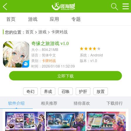
首页
游戏
应用
专题
游戏
应用
专题
首页
>
游戏
> 卡牌对战
您的位置：
角色扮演
射击枪战
策略塔防
3697款应用
奇缘之旅游戏 v1.0
1597款应用
1789款应用
大小：804.21MB
语言：简体中文
系统：Android
休闲益智
动作闯关
冒险解谜
类别：
卡牌对战
版本：v1.0
时间：2026/01/08 11:32:09
13387款应用
2196款应用
3007款应用
立即下载
赛车竞速
卡牌对战
体育运动
奇幻
养成
召唤
护肝
放置
1072款应用
418款应用
568款应用
软件介绍
相关推荐
猜你喜欢
下载排行
音乐舞蹈
模拟经营
传奇手游
269款应用
2716款应用
515款应用