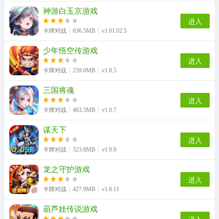
神游白玉京游戏
进入
卡牌对战
636.5MB
v1.01.02.5
少年悟空传游戏
进入
卡牌对战
259.6MB
v1.8.5
三国将魂
进入
卡牌对战
463.3MB
v1.0.7
谋天下
进入
卡牌对战
323.8MB
v1.0.0
龙之守护游戏
进入
卡牌对战
427.9MB
v1.0.11
葫芦娃传说游戏