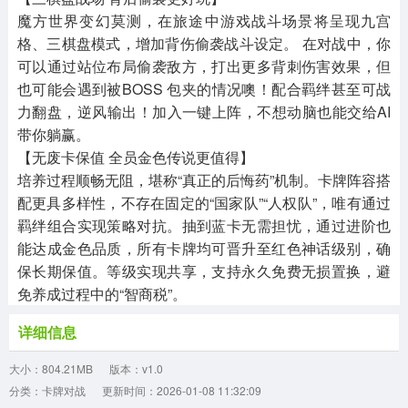
魔方世界变幻莫测，在旅途中游戏战斗场景将呈现九宫
格、三棋盘模式，增加背伤偷袭战斗设定。 在对战中，你
可以通过站位布局偷袭敌方，打出更多背刺伤害效果，但
也可能会遇到被BOSS 包夹的情况噢！配合羁绊甚至可战
力翻盘，逆风输出！加入一键上阵，不想动脑也能交给AI
带你躺赢。
【无废卡保值 全员金色传说更值得】
培养过程顺畅无阻，堪称“真正的后悔药”机制。卡牌阵容搭
配更具多样性，不存在固定的“国家队”“人权队”，唯有通过
羁绊组合实现策略对抗。抽到蓝卡无需担忧，通过进阶也
能达成金色品质，所有卡牌均可晋升至红色神话级别，确
保长期保值。等级实现共享，支持永久免费无损置换，避
免养成过程中的“智商税”。
详细信息
大小：804.21MB
版本：v1.0
分类：卡牌对战
更新时间：2026-01-08 11:32:09