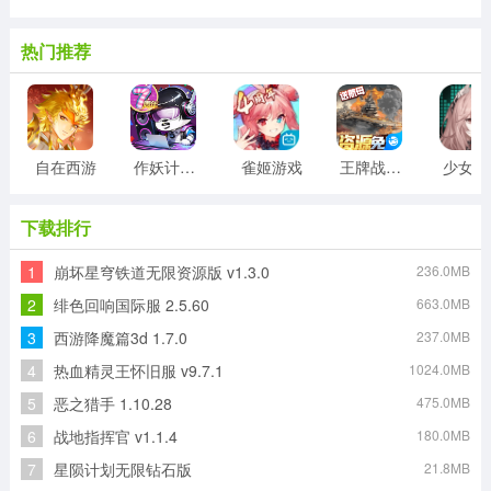
热门推荐
自在西游
作妖计游戏
雀姬游戏
王牌战舰游戏
少
下载排行
1
崩坏星穹铁道无限资源版 v1.3.0
236.0MB
2
绯色回响国际服 2.5.60
663.0MB
3
西游降魔篇3d 1.7.0
237.0MB
4
热血精灵王怀旧服 v9.7.1
1024.0MB
5
恶之猎手 1.10.28
475.0MB
6
战地指挥官 v1.1.4
180.0MB
7
星陨计划无限钻石版
21.8MB