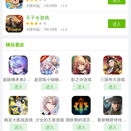
进入
卡牌对战
236.0MB
v1.0
天子令游戏
进入
卡牌对战
709.1MB
v1.0
猜你喜欢
超能继承者2游戏
超冒险小镇物语2游戏
影之诗游戏
三国奇兵游戏
进入
进入
进入
进入
精灵大夜战游戏
少女的王座游戏
因狄斯的谎言游戏
新射雕群侠传之铁血丹心游戏
进入
进入
进入
进入