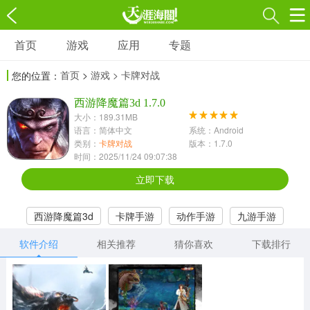
首页
游戏
应用
专题
游戏
应用
专题
首页
>
游戏
> 卡牌对战
您的位置：
角色扮演
射击枪战
策略塔防
3697款应用
西游降魔篇3d 1.7.0
1597款应用
1789款应用
大小：189.31MB
语言：简体中文
系统：Android
休闲益智
动作闯关
冒险解谜
类别：
卡牌对战
版本：1.7.0
时间：2025/11/24 09:07:38
13387款应用
2196款应用
3007款应用
立即下载
赛车竞速
卡牌对战
体育运动
西游降魔篇3d
卡牌手游
动作手游
九游手游
1072款应用
418款应用
568款应用
软件介绍
相关推荐
猜你喜欢
下载排行
音乐舞蹈
模拟经营
传奇手游
269款应用
2716款应用
515款应用