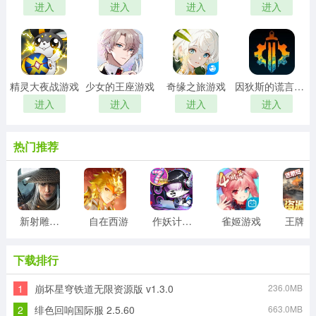
进入
进入
进入
进入
精灵大夜战游戏
少女的王座游戏
奇缘之旅游戏
因狄斯的谎言游戏
进入
进入
进入
进入
热门推荐
新射雕群侠传之铁血丹心游戏
自在西游
作妖计游戏
雀姬游戏
王
下载排行
1
崩坏星穹铁道无限资源版 v1.3.0
236.0MB
2
绯色回响国际服 2.5.60
663.0MB