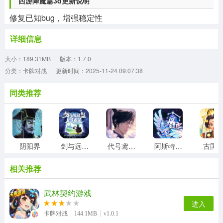
西游降魔篇3d更新说明
修复已知bug，增强稳定性
详细信息
大小：189.31MB
版本：1.7.0
分类：卡牌对战
更新时间：2025-11-24 09:07:38
同类推荐
阴阳界
剑与远征2启程
代号鸢台服
阿斯特赖亚六面神谕
古国
相关推荐
武林契约游戏
进入
卡牌对战
144.1MB
v1.0.1