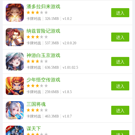
潘多拉归来游戏
进入
卡牌对战
326.1MB
v1.0.2
纳兹冒险记游戏
进入
卡牌对战
537.3MB
v2.0.0.20
神游白玉京游戏
进入
卡牌对战
636.5MB
v1.01.02.5
少年悟空传游戏
进入
卡牌对战
259.6MB
v1.8.5
三国将魂
进入
卡牌对战
463.3MB
v1.0.7
谋天下
进入