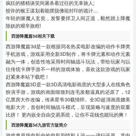
疯狂的猪精谈笑间屠杀着过往的无辜旅人;
狡诈的猴王谋划着能摆脱佛祖封印的诡计…
年轻的驱魔人玄奘，发誓要捍卫人间正道，毅然踏上降魔
除妖的艰辛旅程!
西游降魔篇3d相关下载
西游降魔篇3d是一款根据同名热卖电影改编的动作卡牌类
手机游戏，游戏采用全新3D制作，将卡牌元素和动作元素
融为一体，创造性地采用时间轴战斗玩法，带给玩家与以
往传统卡牌手游不一样的游戏体验，喜欢这款游戏的玩家
赶紧来本站下载吧！
西游降魔篇3D是一款3D高清电影画质的大型多人在线角色
扮演手游，游戏的画面细致到连毛发都逼真的还原了，12
亿票房大作改编，传承星爷30载情怀。全3D超清画质媲美
电影大片，首创时间轴战斗模式，呈现策略与速度的双重
比拼！ 更内嵌全自由交易系统，让你不花钱也能玩的爽！
西游降魔篇3d九游官方版简介
游戏将原版电影中的电影剧情和人设一一进行还原。其中