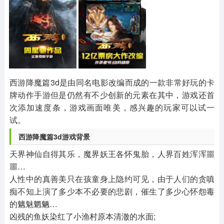
其他
游戏助手
MOD游戏
1654款应用
515款应用
1056款应用
西游降魔篇3d是由同名电影改编而成的一款非常好玩的卡
牌动作手游但是仍然有不少创新的元素在其中，游戏还首
次添加速度条，游戏画面唯美，感兴趣的玩家可以试一
试。
西游降魔篇3d游戏背景
天界神仙自得其乐，魔界妖王各怀鬼胎，人界百姓浑浑噩
噩…
人性中的真善美只在孩童身上隐约可见，由于人们的贪嗔
痴不知上演了多少本不必要的悲剧，催生了多少心怀怨毒
的魑魅魍魉…
凶残的鱼妖染红了小渔村原本清澈的水面;