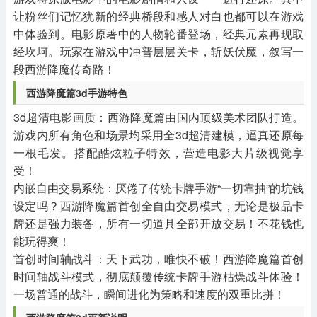
让粉丝们记忆犹新的经典桥段和感人对白也都可以在游戏
中体验到。电影原著中的人物轮番登场，经典元素再现取
经坎坷。玩家在游戏中冲普层层关卡，斩妖伏魔，叙写一
段西游降魔传奇路！
西游降魔篇3d手游特色
3d超清电影画质：西游降魔篇由国内顶级美术团队打造。
游戏内所有角色和场景均采用全3d超清建模，逼真还原每
一根毛发。搭配酷炫粒子特效，营造电影大片级视觉享
受！
内嵌自由交易系统：厌倦了传统卡牌手游“一切靠抽”的坑钱
设定吗？西游降魔篇首创全自由交易模式，无论是极品卡
牌还是强力装备，所有一切道具全部开放交易！不花钱也
能玩得爽！
首创时间轴战斗：天下武功，唯快不破！西游降魔篇首创
时间轴战斗模式，彻底颠覆传统卡牌手游枯燥战斗体验！
一场普通的战斗，瞬间进化为策略和速度的双重比拼！