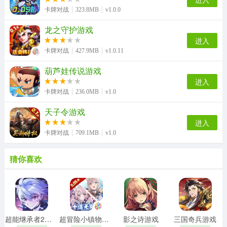
卡牌对战
323.8MB
v1.0.0
龙之守护游戏
进入
卡牌对战
427.9MB
v1.0.11
葫芦娃传说游戏
进入
卡牌对战
236.0MB
v1.0
天子令游戏
进入
卡牌对战
709.1MB
v1.0
猜你喜欢
超能继承者2游戏
超冒险小镇物语2游戏
影之诗游戏
三国奇兵游戏