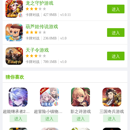
龙之守护游戏
进入
卡牌对战
427.9MB
v1.0.11
葫芦娃传说游戏
进入
卡牌对战
236.0MB
v1.0
天子令游戏
进入
卡牌对战
709.1MB
v1.0
猜你喜欢
超能继承者2游戏
超冒险小镇物语2游戏
影之诗游戏
三国奇兵游戏
进入
进入
进入
进入