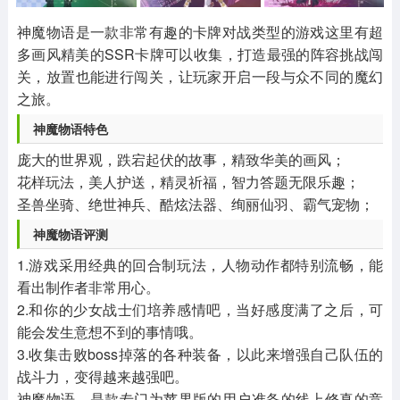
其他
游戏助手
MOD游戏
1654款应用
515款应用
1056款应用
神魔物语是一款非常有趣的卡牌对战类型的游戏这里有超
多画风精美的SSR卡牌可以收集，打造最强的阵容挑战闯
关，放置也能进行闯关，让玩家开启一段与众不同的魔幻
之旅。
神魔物语特色
庞大的世界观，跌宕起伏的故事，精致华美的画风；
花样玩法，美人护送，精灵祈福，智力答题无限乐趣；
圣兽坐骑、绝世神兵、酷炫法器、绚丽仙羽、霸气宠物；
神魔物语评测
1.游戏采用经典的回合制玩法，人物动作都特别流畅，能
看出制作者非常用心。
2.和你的少女战士们培养感情吧，当好感度满了之后，可
能会发生意想不到的事情哦。
3.收集击败boss掉落的各种装备，以此来增强自己队伍的
战斗力，变得越来越强吧。
神魔物语，是款专门为苹果版的用户准备的线上修真的竞