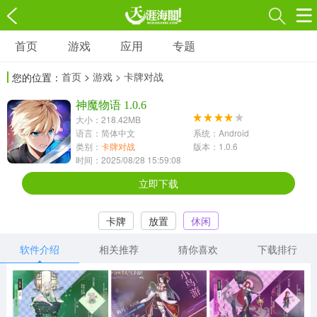
首页
游戏
应用
专题
游戏
应用
专题
首页
>
游戏
> 卡牌对战
您的位置：
角色扮演
射击枪战
策略塔防
3697款应用
神魔物语 1.0.6
1597款应用
1789款应用
大小：218.42MB
语言：简体中文
系统：Android
休闲益智
动作闯关
冒险解谜
类别：
卡牌对战
版本：1.0.6
时间：2025/08/28 15:59:08
13387款应用
2196款应用
3007款应用
立即下载
赛车竞速
卡牌对战
体育运动
卡牌
放置
休闲
1072款应用
418款应用
568款应用
软件介绍
相关推荐
猜你喜欢
下载排行
音乐舞蹈
模拟经营
传奇手游
269款应用
2716款应用
515款应用