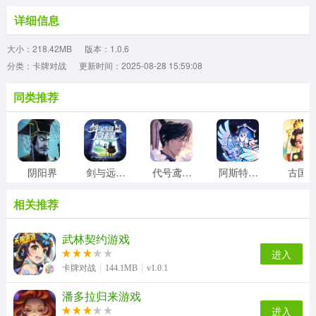
详细信息
大小：218.42MB
版本：1.0.6
分类：卡牌对战
更新时间：2025-08-28 15:59:08
同类推荐
阴阳界
剑与远征2启程
代号鸢台服
阿斯特赖亚六面神谕
古国
相关推荐
武林契约游戏
进入
卡牌对战
144.1MB
v1.0.1
潘多拉归来游戏
进入