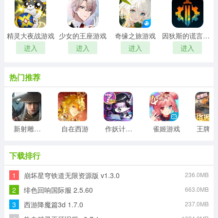
精灵大夜战游戏
少女的王座游戏
奇缘之旅游戏
因狄斯的谎言游戏
进入
进入
进入
进入
热门推荐
新射雕群侠传之铁血丹心游戏
自在西游
作妖计游戏
雀姬游戏
王
下载排行
1
崩坏星穹铁道无限资源版 v1.3.0
236.0MB
2
绯色回响国际服 2.5.60
663.0MB
3
西游降魔篇3d 1.7.0
237.0MB