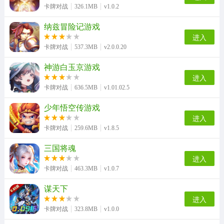
卡牌对战
326.1MB
v1.0.2
纳兹冒险记游戏
进入
卡牌对战
537.3MB
v2.0.0.20
神游白玉京游戏
进入
卡牌对战
636.5MB
v1.01.02.5
少年悟空传游戏
进入
卡牌对战
259.6MB
v1.8.5
三国将魂
进入
卡牌对战
463.3MB
v1.0.7
谋天下
进入
卡牌对战
323.8MB
v1.0.0