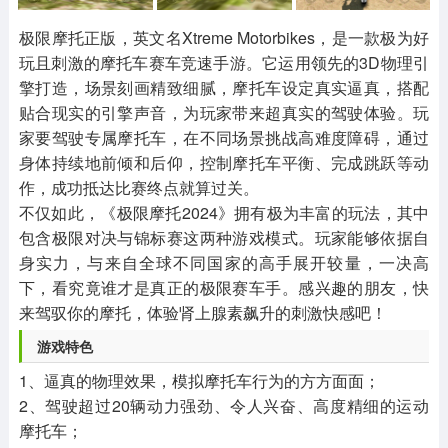
其他
游戏助手
MOD游戏
1654款应用
515款应用
1056款应用
极限摩托正版，英文名Xtreme Motorbikes，是一款极为好
玩且刺激的摩托车赛车竞速手游。它运用领先的3D物理引
擎打造，场景刻画精致细腻，摩托车设定真实逼真，搭配
贴合现实的引擎声音，为玩家带来超真实的驾驶体验。玩
家要驾驶专属摩托车，在不同场景挑战高难度障碍，通过
身体持续地前倾和后仰，控制摩托车平衡、完成跳跃等动
作，成功抵达比赛终点就算过关。
不仅如此，《极限摩托2024》拥有极为丰富的玩法，其中
包含极限对决与锦标赛这两种游戏模式。玩家能够依据自
身实力，与来自全球不同国家的高手展开较量，一决高
下，看究竟谁才是真正的极限赛车手。感兴趣的朋友，快
来驾驭你的摩托，体验肾上腺素飙升的刺激快感吧！
游戏特色
1、逼真的物理效果，模拟摩托车行为的方方面面；
2、驾驶超过20辆动力强劲、令人兴奋、高度精细的运动
摩托车；