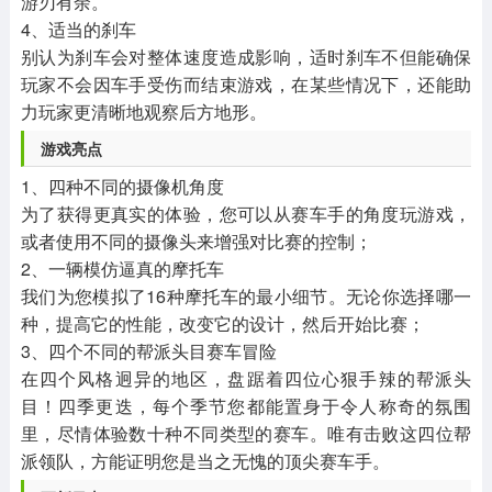
游刃有余。
4、适当的刹车
别认为刹车会对整体速度造成影响，适时刹车不但能确保
玩家不会因车手受伤而结束游戏，在某些情况下，还能助
力玩家更清晰地观察后方地形。
游戏亮点
1、四种不同的摄像机角度
为了获得更真实的体验，您可以从赛车手的角度玩游戏，
或者使用不同的摄像头来增强对比赛的控制；
2、一辆模仿逼真的摩托车
我们为您模拟了16种摩托车的最小细节。无论你选择哪一
种，提高它的性能，改变它的设计，然后开始比赛；
3、四个不同的帮派头目赛车冒险
在四个风格迥异的地区，盘踞着四位心狠手辣的帮派头
目！四季更迭，每个季节您都能置身于令人称奇的氛围
里，尽情体验数十种不同类型的赛车。唯有击败这四位帮
派领队，方能证明您是当之无愧的顶尖赛车手。