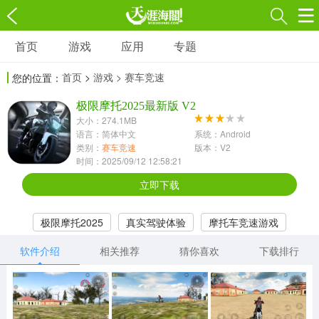
首页
游戏
应用
专题
游戏
应用
专题
首页
>
游戏
> 赛车竞速
您的位置：
角色扮演
射击枪战
策略塔防
3697款应用
极限摩托2025最新版 V2
1597款应用
1789款应用
大小：274.1MB
语言：简体中文
系统：Android
休闲益智
动作闯关
冒险解谜
类别：
赛车竞速
版本：V2
时间：2025/09/12 12:58:21
13387款应用
2196款应用
3007款应用
立即下载
赛车竞速
卡牌对战
体育运动
极限摩托2025
真实驾驶体验
摩托车竞速游戏
1072款应用
418款应用
568款应用
软件介绍
相关推荐
猜你喜欢
下载排行
音乐舞蹈
模拟经营
传奇手游
269款应用
2716款应用
515款应用