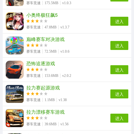
赛车竞速
175.5MB
v1.0.3
小奥终极狂飙5
进入
赛车竞速
47.8MB
v1.3.7
巅峰赛车对决游戏
进入
赛车竞速
72.5MB
v1.0.6
恐怖追逐游戏
进入
赛车竞速
153.6MB
v2.0.2
拉力赛起源游戏
进入
赛车竞速
1.1MB
v1.38
拉力漂移赛车游戏
进入
赛车竞速
39.6MB
v1.56