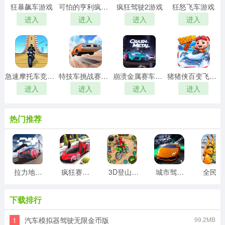
狂暴飙车游戏
可怕的亨利疯狂卡丁车游戏
疯狂驾驶2游戏
狂怒飞车游戏
进入
进入
进入
进入
急速摩托车竞速游戏
特技车挑战赛3游戏
崩溃金属赛车游戏
猪猪侠百变飞车游戏
进入
进入
进入
进入
热门推荐
拉力地平线游戏
疯狂赛车驾驶游戏
3D登山越野摩托车游戏
城市驾驶挑战3D
全
下载排行
1
汽车模拟器驾驶无限金币版
99.2MB