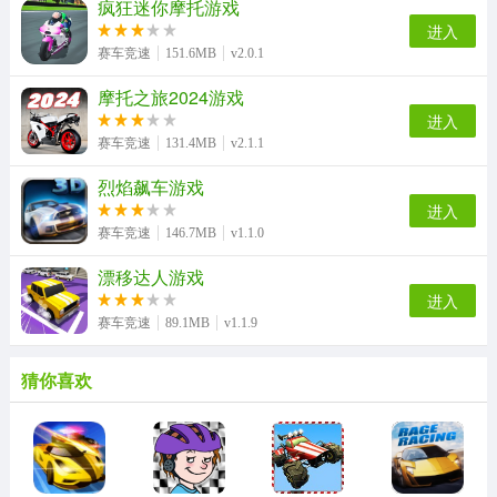
疯狂迷你摩托游戏
进入
赛车竞速
151.6MB
v2.0.1
摩托之旅2024游戏
进入
赛车竞速
131.4MB
v2.1.1
烈焰飙车游戏
进入
赛车竞速
146.7MB
v1.1.0
漂移达人游戏
进入
赛车竞速
89.1MB
v1.1.9
猜你喜欢