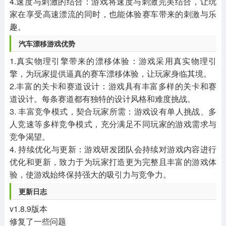
4.速度与刺激的结合：游戏将速度与刺激完美结合，让玩
家在享受高速漂流的同时，也能体验赛车带来的刺激与乐
趣。
汽车漂移游戏优势
1.真实物理引擎带来的漂移体验：游戏采用真实物理引
擎，为玩家提供逼真的赛车漂移体验，让玩家身临其境。
2.丰富的关卡和赛道设计：游戏具有丰富多样的关卡和赛
道设计。每条赛道都有独特的设计风格和难度挑战。
3. 丰富竞争模式，契合玩家所需：游戏设有单人挑战、多
人竞速等多样竞争模式，充分满足不同玩家的游戏需求与
竞争渴望。
4. 持续优化与更新：游戏研发团队会持续对游戏内容进行
优化和更新，致力于为玩家打造更为完整且丰富的游戏体
验，使游戏始终保持强大的吸引力与竞争力。
更新日志
v1.8.9版本
修复了一些问题