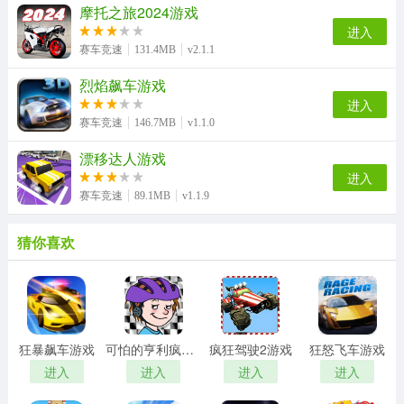
摩托之旅2024游戏
进入
赛车竞速
131.4MB
v2.1.1
烈焰飙车游戏
进入
赛车竞速
146.7MB
v1.1.0
漂移达人游戏
进入
赛车竞速
89.1MB
v1.1.9
猜你喜欢
狂暴飙车游戏
可怕的亨利疯狂卡丁车游戏
疯狂驾驶2游戏
狂怒飞车游戏
进入
进入
进入
进入