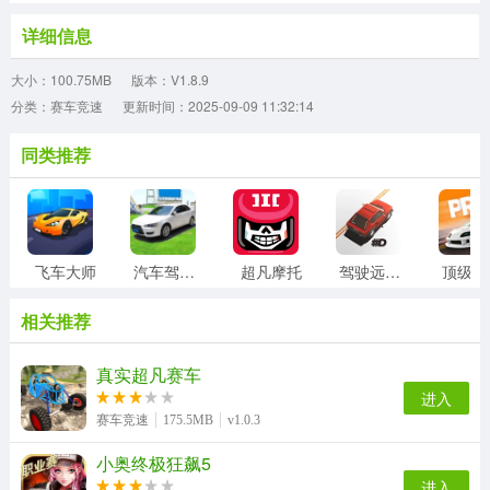
详细信息
大小：100.75MB
版本：V1.8.9
分类：赛车竞速
更新时间：2025-09-09 11:32:14
同类推荐
飞车大师
汽车驾驶模拟器
超凡摩托
驾驶远行中文版
顶
相关推荐
真实超凡赛车
进入
赛车竞速
175.5MB
v1.0.3
小奥终极狂飙5
进入