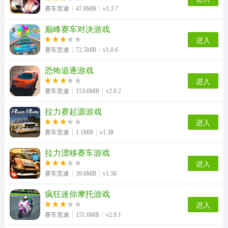
赛车竞速
47.8MB
v1.3.7
巅峰赛车对决游戏
进入
赛车竞速
72.5MB
v1.0.6
恐怖追逐游戏
进入
赛车竞速
153.6MB
v2.0.2
拉力赛起源游戏
进入
赛车竞速
1.1MB
v1.38
拉力漂移赛车游戏
进入
赛车竞速
39.6MB
v1.56
疯狂迷你摩托游戏
进入
赛车竞速
151.6MB
v2.0.1