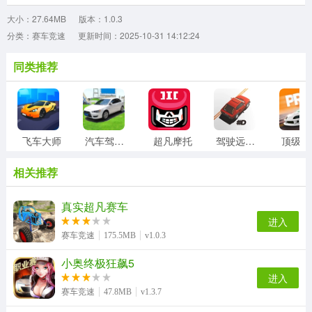
大小：27.64MB
版本：1.0.3
分类：赛车竞速
更新时间：2025-10-31 14:12:24
同类推荐
飞车大师
汽车驾驶模拟器
超凡摩托
驾驶远行中文版
顶
相关推荐
真实超凡赛车
进入
赛车竞速
175.5MB
v1.0.3
小奥终极狂飙5
进入
赛车竞速
47.8MB
v1.3.7