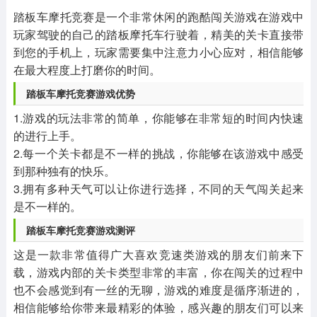
其他
游戏助手
MOD游戏
踏板车摩托竞赛是一个非常休闲的跑酷闯关游戏在游戏中
1654款应用
515款应用
1056款应用
玩家驾驶的自己的踏板摩托车行驶着，精美的关卡直接带
到您的手机上，玩家需要集中注意力小心应对，相信能够
在最大程度上打磨你的时间。
踏板车摩托竞赛游戏优势
1.游戏的玩法非常的简单，你能够在非常短的时间内快速
的进行上手。
2.每一个关卡都是不一样的挑战，你能够在该游戏中感受
到那种独有的快乐。
3.拥有多种天气可以让你进行选择，不同的天气闯关起来
是不一样的。
踏板车摩托竞赛游戏测评
这是一款非常值得广大喜欢竞速类游戏的朋友们前来下
载，游戏内部的关卡类型非常的丰富，你在闯关的过程中
也不会感觉到有一丝的无聊，游戏的难度是循序渐进的，
相信能够给你带来最精彩的体验，感兴趣的朋友们可以来