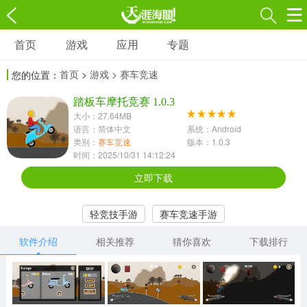
首页
游戏
应用
专题
游戏
应用
专题
首页
>
游戏
> 赛车竞速
您的位置：
角色扮演
射击枪战
策略塔防
3697款应用
踏板车摩托竞赛 1.0.3
1597款应用
1789款应用
大小：27.64MB
语言：简体中文
系统：Android
休闲益智
动作闯关
冒险解谜
类别：
赛车竞速
版本：1.0.3
时间：2025/10/31 14:12:24
13387款应用
2196款应用
3007款应用
立即下载
赛车竞速
卡牌对战
体育运动
轻竞技手游
赛车竞速手游
1072款应用
418款应用
568款应用
软件介绍
相关推荐
猜你喜欢
下载排行
音乐舞蹈
模拟经营
传奇手游
269款应用
2716款应用
515款应用