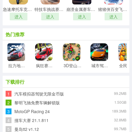
急速摩托车竞速游戏
特技车挑战赛3游戏
崩溃金属赛车游戏
猪猪侠百变飞车游戏
进入
进入
进入
进入
热门推荐
拉力地平线游戏
疯狂赛车驾驶游戏
3D登山越野摩托车游戏
城市驾驶挑战3D
全
下载排行
1
汽车模拟器驾驶无限金币版
99.2MB
2
黎明飞驰免费车辆解锁版
1.50GB
3
MotoGP Racing 24
189.3MB
4
撞车大赛 21.1.811
32.8MB
5
曼岛tt2 v1.12
99.7MB