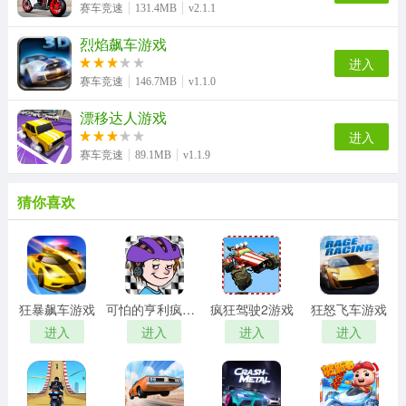
赛车竞速
131.4MB
v2.1.1
烈焰飙车游戏
进入
赛车竞速
146.7MB
v1.1.0
漂移达人游戏
进入
赛车竞速
89.1MB
v1.1.9
猜你喜欢
狂暴飙车游戏
可怕的亨利疯狂卡丁车游戏
疯狂驾驶2游戏
狂怒飞车游戏
进入
进入
进入
进入