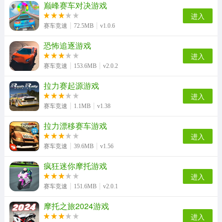
巅峰赛车对决游戏
进入
赛车竞速
72.5MB
v1.0.6
恐怖追逐游戏
进入
赛车竞速
153.6MB
v2.0.2
拉力赛起源游戏
进入
赛车竞速
1.1MB
v1.38
拉力漂移赛车游戏
进入
赛车竞速
39.6MB
v1.56
疯狂迷你摩托游戏
进入
赛车竞速
151.6MB
v2.0.1
摩托之旅2024游戏
进入