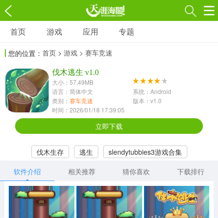
首页
游戏
应用
专题
游戏
应用
专题
首页
>
游戏
> 赛车竞速
您的位置：
角色扮演
射击枪战
策略塔防
3697款应用
伐木逃生 v1.0
1597款应用
1789款应用
大小：57.49MB
语言：简体中文
系统：Android
休闲益智
动作闯关
冒险解谜
类别：
赛车竞速
版本：v1.0
时间：2026/01/18 17:39:05
13387款应用
2196款应用
3007款应用
立即下载
赛车竞速
卡牌对战
体育运动
伐木生存
逃生
slendytubbies3游戏合集
1072款应用
418款应用
568款应用
软件介绍
相关推荐
猜你喜欢
下载排行
音乐舞蹈
模拟经营
传奇手游
269款应用
2716款应用
515款应用