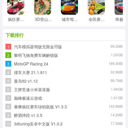
疯狂赛车驾驶游戏
3D登山越野摩托车游戏
城市驾驶挑战3D
全民赛车驾驶模拟
终
下载排行
1
汽车模拟器驾驶无限金币版
99.2MB
2
黎明飞驰免费车辆解锁版
1.50GB
3
MotoGP Racing 24
189.3MB
4
撞车大赛 21.1.811
32.8MB
5
曼岛tt2 v1.12
99.7MB
6
王牌竞速小米渠道服
1.94GB
7
巅峰极速云游戏
1.91GB
8
暴爽疯狂赛车绿钥匙版 V1.3.3
142.8MB
9
醉酒摔跤 v1.3.5
14.2MB
10
3dtuning安卓中文版 V1.0.2
17.3MB