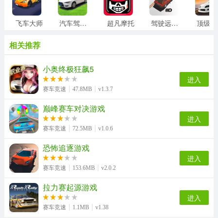
飞车大师
汽车驾驶模拟器
超凡摩托
驾驶远行中文版
顶
相关推荐
小奥终极狂飙5
进入
赛车竞速
47.8MB
v1.3.7
巅峰赛车对决游戏
进入
赛车竞速
72.5MB
v1.0.6
恐怖追逐游戏
进入
赛车竞速
153.6MB
v2.0.2
拉力赛起源游戏
进入
赛车竞速
1.1MB
v1.38