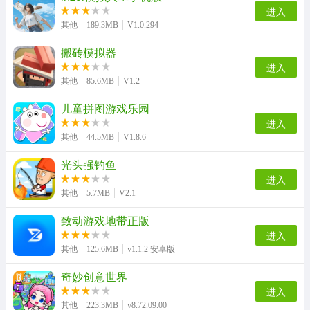
进入
其他
189.3MB
V1.0.294
搬砖模拟器
进入
其他
85.6MB
V1.2
儿童拼图游戏乐园
进入
其他
44.5MB
V1.8.6
光头强钓鱼
进入
其他
5.7MB
V2.1
致动游戏地带正版
进入
其他
125.6MB
v1.1.2 安卓版
奇妙创意世界
进入
其他
223.3MB
v8.72.09.00