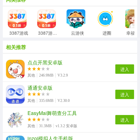
3387游戏
3387游戏盒子
云游侠
进圈
相关推荐
点点开黑安卓版
进入
其他
246.9MB
V3.2.9
通通安卓版
进入
其他
335.6MB
V2.30.0
EasyMai舞萌查分工具
进入
其他
31.3MB
v1.3.2 安卓版
inzoi模拟人生手机版