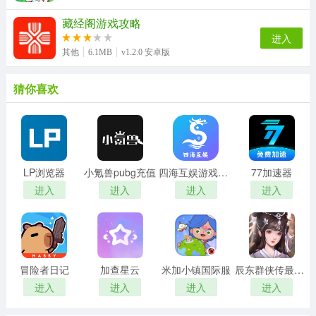
藏经阁游戏攻略
进入
其他
6.1MB
v1.2.0 安卓版
猜你喜欢
LP浏览器
小氪兽pubg充值
四海互娱游戏平台
77加速器
进入
进入
进入
进入
冒险者日记
加查星云
米加小镇国际服
辰东群侠传最新版
进入
进入
进入
进入