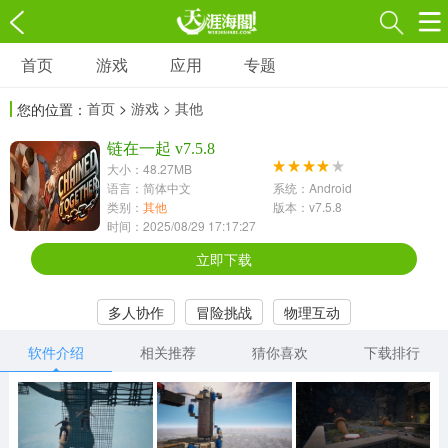
首页
游戏
应用
专题
游戏
应用
专题
首页
>
游戏
> 其他
您的位置：
角色扮演
射击枪战
策略塔防
3697款应用
链在一起 v7.5.8
1597款应用
1789款应用
大小：48.27MB
语言：简体中文
系统：Android
休闲益智
动作闯关
冒险解谜
类别：
其他
版本：v7.5.8
时间：2025/08/29 17:17:27
13387款应用
2196款应用
3007款应用
立即下载
赛车竞速
卡牌对战
体育运动
多人协作
冒险挑战
物理互动
1072款应用
418款应用
568款应用
软件介绍
相关推荐
猜你喜欢
下载排行
音乐舞蹈
模拟经营
传奇手游
269款应用
2716款应用
515款应用