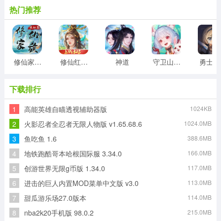
热门推荐
修仙家族模拟器折相思最新版
修仙红包版
神道
守卫山海封神
勇
下载排行
1
高能英雄自瞄透视辅助器版
1024KB
2
火影忍者全忍者无限人物版 v1.65.68.6
1024.0MB
3
鱼吃鱼 1.6
388.6MB
4
地铁跑酷哥本哈根国际服 3.34.0
166.0MB
5
创游世界无限g币版 1.34.0
117.0MB
6
进击的巨人内置MOD菜单中文版 v3.0
113.0MB
7
甜瓜游乐场27.0版本
114.0MB
8
nba2k20手机版 98.0.2
215.0MB