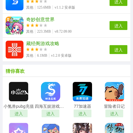
进入
其他
125.6MB
v1.1.2 安卓版
奇妙创意世界
进入
其他
223.3MB
v8.72.09.00
藏经阁游戏攻略
进入
其他
6.1MB
v1.2.0 安卓版
猜你喜欢
小氪兽pubg充值
四海互娱游戏平台
77加速器
冒险者日记
进入
进入
进入
进入