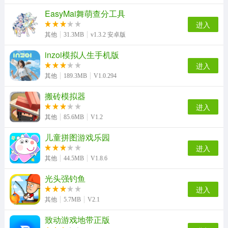
EasyMai舞萌查分工具
进入
其他
31.3MB
v1.3.2 安卓版
inzoi模拟人生手机版
进入
其他
189.3MB
V1.0.294
搬砖模拟器
进入
其他
85.6MB
V1.2
儿童拼图游戏乐园
进入
其他
44.5MB
V1.8.6
光头强钓鱼
进入
其他
5.7MB
V2.1
致动游戏地带正版