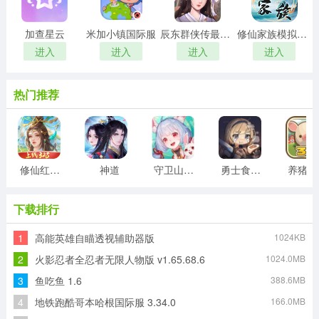
加查星云
米加小镇国际服
辰东群侠传最新版
修仙家族模拟器折相思最新版
进入
进入
进入
进入
热门推荐
修仙红包版
神道
守卫山海封神
勇士食堂最新版
下载排行
1
高能英雄自瞄透视辅助器版
1024KB
2
火影忍者全忍者无限人物版 v1.65.68.6
1024.0MB
3
鱼吃鱼 1.6
388.6MB
4
地铁跑酷哥本哈根国际服 3.34.0
166.0MB