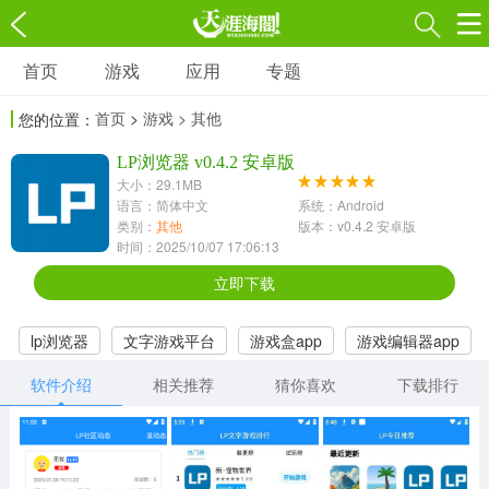
首页
游戏
应用
专题
游戏
应用
专题
首页
>
游戏
> 其他
您的位置：
角色扮演
射击枪战
策略塔防
3697款应用
LP浏览器 v0.4.2 安卓版
1597款应用
1789款应用
大小：29.1MB
语言：简体中文
系统：Android
休闲益智
动作闯关
冒险解谜
类别：
其他
版本：v0.4.2 安卓版
时间：2025/10/07 17:06:13
13387款应用
2196款应用
3007款应用
立即下载
赛车竞速
卡牌对战
体育运动
lp浏览器
文字游戏平台
游戏盒app
游戏编辑器app
1072款应用
418款应用
568款应用
软件介绍
相关推荐
猜你喜欢
下载排行
音乐舞蹈
模拟经营
传奇手游
269款应用
2716款应用
515款应用