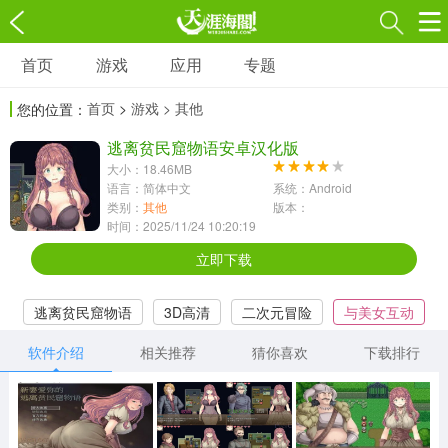
首页
游戏
应用
专题
游戏
应用
专题
首页
>
游戏
> 其他
您的位置：
角色扮演
射击枪战
策略塔防
3697款应用
逃离贫民窟物语安卓汉化版
1597款应用
1789款应用
大小：18.46MB
语言：简体中文
系统：Android
休闲益智
动作闯关
冒险解谜
类别：
其他
版本：
时间：2025/11/24 10:20:19
13387款应用
2196款应用
3007款应用
立即下载
赛车竞速
卡牌对战
体育运动
逃离贫民窟物语
3D高清
二次元冒险
与美女互动
1072款应用
418款应用
568款应用
互动触摸游戏
软件介绍
相关推荐
猜你喜欢
下载排行
音乐舞蹈
模拟经营
传奇手游
269款应用
2716款应用
515款应用