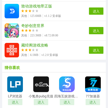
致动游戏地带正版
进入
其他
125.6MB
v1.1.2 安卓版
奇妙创意世界
进入
其他
223.3MB
v8.72.09.00
藏经阁游戏攻略
进入
其他
6.1MB
v1.2.0 安卓版
猜你喜欢
LP浏览器
小氪兽pubg充值
四海互娱游戏平台
77加速器
进入
进入
进入
进入