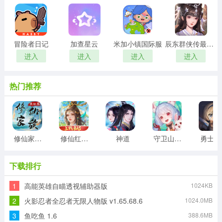
冒险者日记
加查星云
米加小镇国际服
辰东群侠传最新版
进入
进入
进入
进入
热门推荐
修仙家族模拟器折相思最新版
修仙红包版
神道
守卫山海封神
勇
下载排行
1
高能英雄自瞄透视辅助器版
1024KB
2
火影忍者全忍者无限人物版 v1.65.68.6
1024.0MB
3
鱼吃鱼 1.6
388.6MB