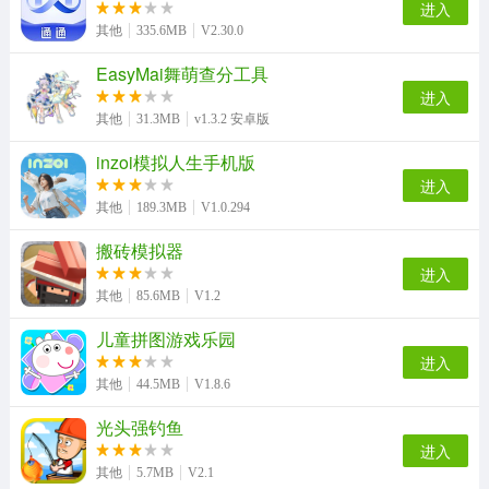
进入
其他
335.6MB
V2.30.0
EasyMai舞萌查分工具
进入
其他
31.3MB
v1.3.2 安卓版
inzoi模拟人生手机版
进入
其他
189.3MB
V1.0.294
搬砖模拟器
进入
其他
85.6MB
V1.2
儿童拼图游戏乐园
进入
其他
44.5MB
V1.8.6
光头强钓鱼
进入
其他
5.7MB
V2.1