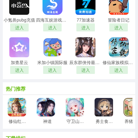
小氪兽pubg充值
四海互娱游戏平台
77加速器
冒险者日记
进入
进入
进入
进入
加查星云
米加小镇国际服
辰东群侠传最新版
修仙家族模拟器折相思最新版
进入
进入
进入
进入
热门推荐
修仙红包版
神道
守卫山海封神
勇士食堂最新版