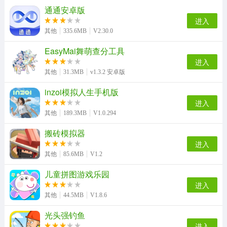
通通安卓版
进入
其他
335.6MB
V2.30.0
EasyMai舞萌查分工具
进入
其他
31.3MB
v1.3.2 安卓版
inzoi模拟人生手机版
进入
其他
189.3MB
V1.0.294
搬砖模拟器
进入
其他
85.6MB
V1.2
儿童拼图游戏乐园
进入
其他
44.5MB
V1.8.6
光头强钓鱼
进入