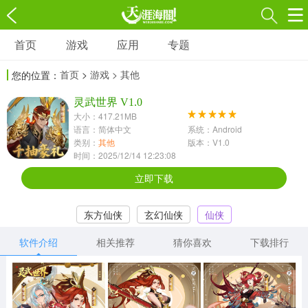
首页
游戏
应用
专题
游戏
应用
专题
首页
>
游戏
> 其他
您的位置：
角色扮演
射击枪战
策略塔防
3697款应用
灵武世界 V1.0
1597款应用
1789款应用
大小：417.21MB
语言：简体中文
系统：Android
休闲益智
动作闯关
冒险解谜
类别：
其他
版本：V1.0
时间：2025/12/14 12:23:08
13387款应用
2196款应用
3007款应用
立即下载
赛车竞速
卡牌对战
体育运动
东方仙侠
玄幻仙侠
仙侠
1072款应用
418款应用
568款应用
软件介绍
相关推荐
猜你喜欢
下载排行
音乐舞蹈
模拟经营
传奇手游
269款应用
2716款应用
515款应用