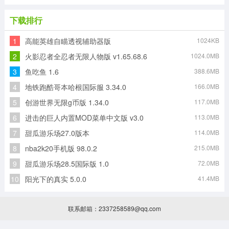
下载排行
1
高能英雄自瞄透视辅助器版
1024KB
2
火影忍者全忍者无限人物版 v1.65.68.6
1024.0MB
3
鱼吃鱼 1.6
388.6MB
4
地铁跑酷哥本哈根国际服 3.34.0
166.0MB
5
创游世界无限g币版 1.34.0
117.0MB
6
进击的巨人内置MOD菜单中文版 v3.0
113.0MB
7
甜瓜游乐场27.0版本
114.0MB
8
nba2k20手机版 98.0.2
215.0MB
9
甜瓜游乐场28.5国际版 1.0
72.0MB
10
阳光下的真实 5.0.0
41.4MB
联系邮箱：2337258589@qq.com