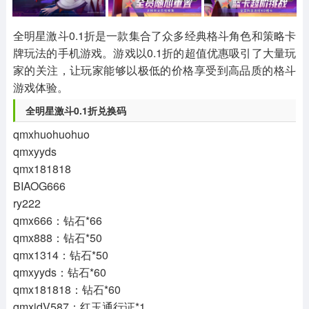
其他
游戏助手
MOD游戏
1654款应用
515款应用
1056款应用
全明星激斗0.1折是一款集合了众多经典格斗角色和策略卡
牌玩法的手机游戏。游戏以0.1折的超值优惠吸引了大量玩
家的关注，让玩家能够以极低的价格享受到高品质的格斗
游戏体验。
全明星激斗0.1折兑换码
qmxhuohuohuo
qmxyyds
qmx181818
BIAOG666
ry222
qmx666：钻石*66
qmx888：钻石*50
qmx1314：钻石*50
qmxyyds：钻石*60
qmx181818：钻石*60
qmxjdV587：红玉通行证*1