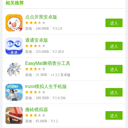
相关推荐
点点开黑安卓版
进入
其他
246.9MB
V3.2.9
通通安卓版
进入
其他
335.6MB
V2.30.0
EasyMai舞萌查分工具
进入
其他
31.3MB
v1.3.2 安卓版
inzoi模拟人生手机版
进入
其他
189.3MB
V1.0.294
搬砖模拟器
进入
其他
85.6MB
V1.2