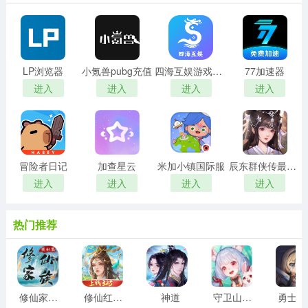
LP浏览器
小氪兽pubg充值
四海互娱游戏平台
77加速器
进入
进入
进入
进入
冒险者日记
加查星云
米加小镇国际服
辰东群侠传最新版
进入
进入
进入
进入
热门推荐
修仙家族模拟器折相思最新版
修仙红包版
神道
守卫山海封神
勇