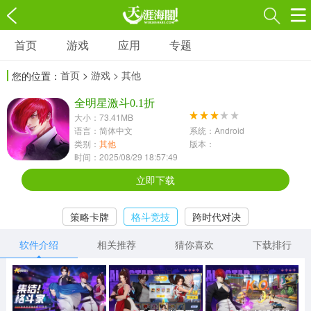
首页
游戏
应用
专题
游戏
应用
专题
首页
>
游戏
> 其他
您的位置：
角色扮演
射击枪战
策略塔防
3697款应用
全明星激斗0.1折
1597款应用
1789款应用
大小：73.41MB
语言：简体中文
系统：Android
休闲益智
动作闯关
冒险解谜
类别：
其他
版本：
时间：2025/08/29 18:57:49
13387款应用
2196款应用
3007款应用
立即下载
赛车竞速
卡牌对战
体育运动
策略卡牌
格斗竞技
跨时代对决
1072款应用
418款应用
568款应用
软件介绍
相关推荐
猜你喜欢
下载排行
音乐舞蹈
模拟经营
传奇手游
269款应用
2716款应用
515款应用