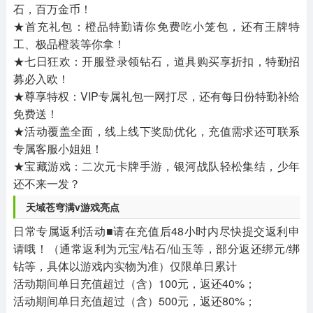
石，百万金币！
★首充礼包：橙品特勤请你免费吃小笼包，还有王牌特
工、极品橙装等你拿！
★七日狂欢：开服登录领钻石，道具购买享折扣，特勤招
募必入欧！
★尊享特权：VIP专属礼包一网打尽，还有每日份特勤补给
免费送！
★活动覆盖全面，线上线下奖励优化，充值需求还可联系
专属客服小姐姐！
★宝藏游戏：二次元卡牌手游，银河战队轻松集结，少年
还不来一发？
天域苍穹满v游戏亮点
日常专属返利活动■请在充值后48小时内尽快提交返利申
请哦！（通常返利为元宝/钻石/仙玉等，部分返还绑元/绑
钻等，具体以游戏内实物为准）仅限单日累计
活动期间单日充值超过（含）100元，返还40%；
活动期间单日充值超过（含）500元，返还80%；