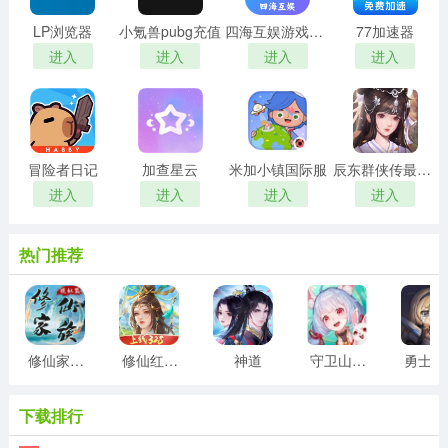
LP浏览器
小氪兽pubg充值
四海互娱游戏平台
77加速器
进入
进入
进入
进入
冒险者日记
加查星云
米加小镇国际服
辰东群侠传最新版
进入
进入
进入
进入
热门推荐
修仙家族模拟器折相思最新版
修仙红包版
神道
守卫山海封神
勇
下载排行