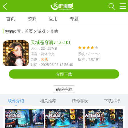
首页
游戏
应用
专题
游戏
应用
专题
首页
>
游戏
> 其他
您的位置：
角色扮演
射击枪战
策略塔防
3697款应用
天域苍穹满v 1.0.101
1597款应用
1789款应用
大小：224.27MB
语言：简体中文
系统：Android
休闲益智
动作闯关
冒险解谜
类别：
其他
版本：1.0.101
时间：2025/08/28 13:56:40
13387款应用
2196款应用
3007款应用
立即下载
赛车竞速
卡牌对战
体育运动
萌娘手游
1072款应用
418款应用
568款应用
软件介绍
相关推荐
猜你喜欢
下载排行
音乐舞蹈
模拟经营
传奇手游
269款应用
2716款应用
515款应用