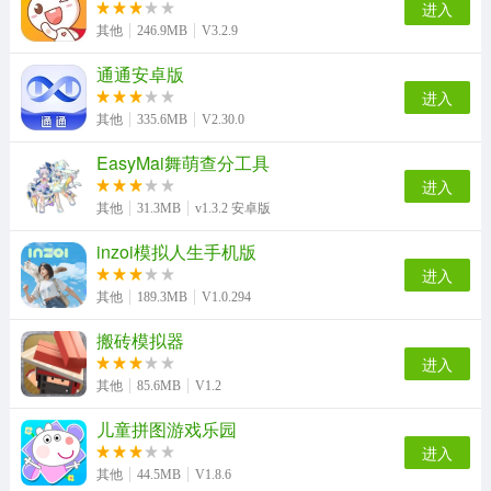
进入
其他
246.9MB
V3.2.9
通通安卓版
进入
其他
335.6MB
V2.30.0
EasyMai舞萌查分工具
进入
其他
31.3MB
v1.3.2 安卓版
inzoi模拟人生手机版
进入
其他
189.3MB
V1.0.294
搬砖模拟器
进入
其他
85.6MB
V1.2
儿童拼图游戏乐园
进入
其他
44.5MB
V1.8.6