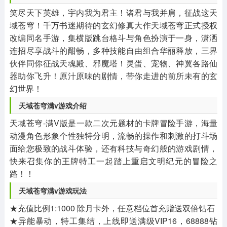
笑尽天下英雄，宇内我为君主！诸君与我并肩，征战这天
域苍穹！千万书迷期待的玄幻修真大作天域苍穹正式授权
改编同名手游，集横版跳台格斗与角色扮演于一身，潇洒
连招尽享战斗的酣畅，多种技能自由组合华丽释放，三界
伙伴同你征战天魂殿、邪魔塔！灵蛋、宠物、神翼各路仙
器助你飞升！原汁原味的剧情，带你走进的前所未有的玄
幻世界！
天域苍穹满v游戏介绍
天域苍穹-满V版是一款二次元题材的卡牌冒险手游，海量
动漫角色形象个性独特分明，流畅的操作和刺激的打斗场
面给您极致的战斗体验，还有科技与奇幻般的游戏剧情，
快来召集你的王牌特工一起踏上重启文明纪元的冒险之
路！！
天域苍穹满v游戏玩法
★充值比例1:1000 除月卡外，任意档位首充赠送双倍钻石
★异能暴动，特工集结，上线即送满级VIP16，68888钻