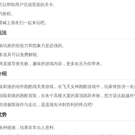
，可以帮助用户完成里面的关卡。
的旅程。
赶紧喊上朋友们一起来玩吧。
玩法
验玩家的创造力和想象力是必须的。
多道具可以免费解锁。
将直接导致失败，趣味的游戏内容，更多欢乐为你带来。
介绍
险刺激的动作跑酷闯关类游戏，在飞天女神跑酷游戏中，玩家将扮演一名
惊险刺激的跑酷冒险，在各个高楼大厦的屋顶跳跃奔驰，想方设法超越对
凭借极限操作与走位，遥遥领先冲刺胜利的终点吧!
优势
各种困难，结果非常出人意料;