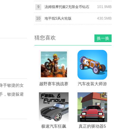
9
汤姆猫摩托艇2无限金币钻石
101.9MB
10
地平线5风火轮版
430.5MB
猜您喜欢
换一换
越野赛车挑战赛
汽车改装大师游
身手敏捷的女
戏(汽车改装大
手，敏捷躲避
师安装器)
极速汽车狂飙
真正的驱动器5