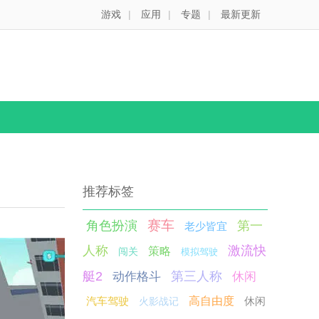
游戏
|
应用
|
专题
|
最新更新
推荐标签
赛车
角色扮演
第一
老少皆宜
人称
激流快
策略
闯关
模拟驾驶
艇2
第三人称
动作格斗
休闲
汽车驾驶
高自由度
休闲
火影战记