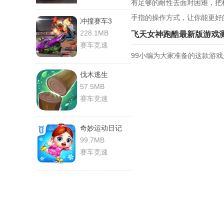
有足够的耐性去面对困难，把
手指的操作方式，让你能更好
冲撞赛车3
228.1MB
飞天女神跑酷最新版游戏
赛车竞速
99小编为大家准备的这款游
伐木逃生
57.5MB
赛车竞速
奇妙运动日记
99.7MB
赛车竞速