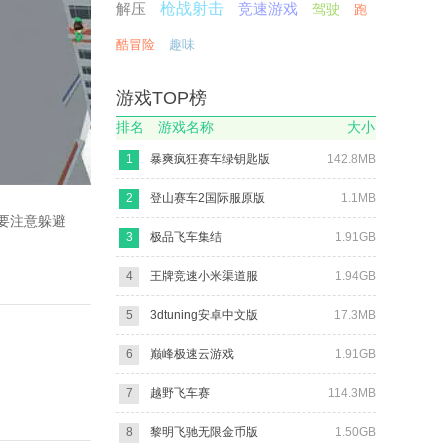
解压
枪战射击
竞速游戏
驾驶
跑
酷冒险
趣味
游戏TOP榜
排名
游戏名称
大小
1
暴爽疯狂赛车绿钥匙版
142.8MB
2
登山赛车2国际服原版
1.1MB
要注意躲避
3
极品飞车集结
1.91GB
4
王牌竞速小米渠道服
1.94GB
5
3dtuning安卓中文版
17.3MB
6
巅峰极速云游戏
1.91GB
7
越野飞车赛
114.3MB
8
黎明飞驰无限金币版
1.50GB