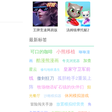
王牌竞速网易版
汤姆猫摩托艇2
国际服
最新标签
小熊移植
可口的咖啡
咻咻漫
酷漫熊漫画
画
加查
夸克浏览器
皇家守卫军前
星云
修勾地铁逃生
线
孤胆枪手2重装上
傲剑狂刀
阵
牧场物语矿石镇的伙伴们
阳
光餐厅
休闲模拟游戏
沙雕模拟器
冒险闯关手游
放置模拟经营类
角