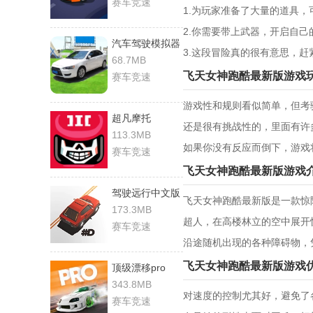
赛车竞速
1.为玩家准备了大量的道具
2.你需要带上武器，开启自己
汽车驾驶模拟器
3.这段冒险真的很有意思，
68.7MB
飞天女神跑酷最新版游戏
赛车竞速
游戏性和规则看似简单，但考
超凡摩托
还是很有挑战性的，里面有许
113.3MB
如果你没有反应而倒下，游戏
赛车竞速
飞天女神跑酷最新版游戏
驾驶远行中文版
飞天女神跑酷最新版是一款惊
173.3MB
超人，在高楼林立的空中展开
赛车竞速
沿途随机出现的各种障碍物，
飞天女神跑酷最新版游戏
顶级漂移pro
343.8MB
对速度的控制尤其好，避免了
赛车竞速