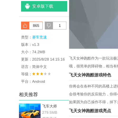
安卓版下载
<
/li>
865
1
类型：
赛车竞速
版本：v1.3
大小：74.2MB
飞天女神跑酷作为一款玩法极
更新：2025/8/28 14:15:16
哦，很简单的障碍物，相当有
语言：简体中文
等级：
飞天女神跑酷游戏特色
平台：Android
你将会在各种不同的高楼上进
相关推荐
会很考验你的反应能力，你得
如果因为自己操作不得，掉下
飞车大师
飞天女神跑酷游戏亮点
279.5MB