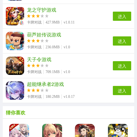
龙之守护游戏
进入
卡牌对战
427.9MB
v1.0.11
葫芦娃传说游戏
进入
卡牌对战
236.0MB
v1.0
天子令游戏
进入
卡牌对战
709.1MB
v1.0
超能继承者2游戏
进入
卡牌对战
180.2MB
v1.0.17
猜你喜欢