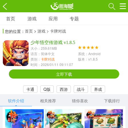
首页
游戏
应用
专题
游戏
应用
专题
首页
>
游戏
> 卡牌对战
您的位置：
角色扮演
射击枪战
策略塔防
3697款应用
少年悟空传游戏 v1.8.5
1597款应用
1789款应用
大小：259.61MB
语言：简体中文
系统：Android
休闲益智
动作闯关
冒险解谜
类别：
卡牌对战
版本：v1.8.5
时间：2026/01/11 09:11:07
13387款应用
2196款应用
3007款应用
立即下载
赛车竞速
卡牌对战
体育运动
卡通
Q版
西游
战斗
养成
1072款应用
418款应用
568款应用
软件介绍
相关推荐
猜你喜欢
下载排行
音乐舞蹈
模拟经营
传奇手游
269款应用
2716款应用
515款应用