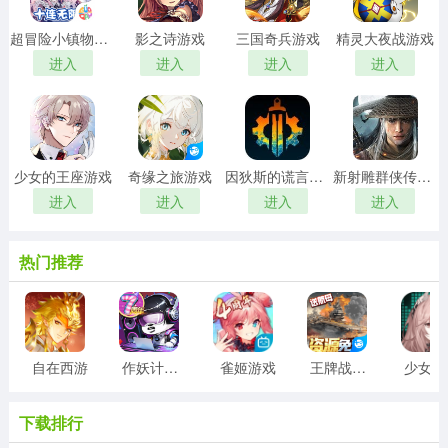
超冒险小镇物语2游戏
影之诗游戏
三国奇兵游戏
精灵大夜战游戏
进入
进入
进入
进入
少女的王座游戏
奇缘之旅游戏
因狄斯的谎言游戏
新射雕群侠传之铁血丹心游戏
进入
进入
进入
进入
热门推荐
自在西游
作妖计游戏
雀姬游戏
王牌战舰游戏
少
下载排行