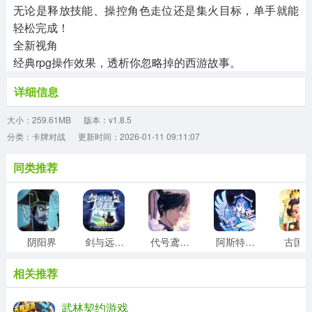
无论是释放技能、操控角色走位还是集火目标，单手就能
轻松完成！
全新视角
经典rpg操作效果，透析你忽略掉的西游故事。
详细信息
大小：259.61MB
版本：v1.8.5
分类：卡牌对战
更新时间：2026-01-11 09:11:07
同类推荐
阴阳界
剑与远征2启程
代号鸢台服
阿斯特赖亚六面神谕
古国
相关推荐
武林契约游戏