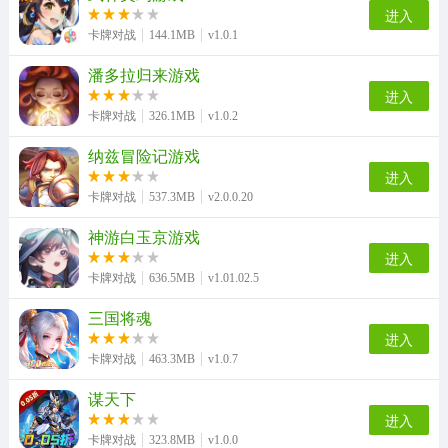
进入
卡牌对战
144.1MB
v1.0.1
潘多拉归来游戏
进入
卡牌对战
326.1MB
v1.0.2
纳兹冒险记游戏
进入
卡牌对战
537.3MB
v2.0.0.20
神游白玉京游戏
进入
卡牌对战
636.5MB
v1.01.02.5
三国将魂
进入
卡牌对战
463.3MB
v1.0.7
谋天下
进入
卡牌对战
323.8MB
v1.0.0