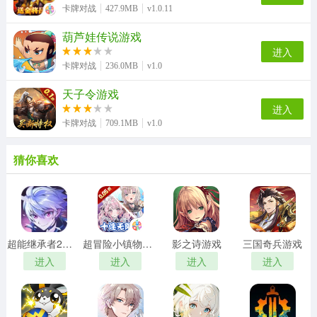
卡牌对战
427.9MB
v1.0.11
葫芦娃传说游戏
进入
卡牌对战
236.0MB
v1.0
天子令游戏
进入
卡牌对战
709.1MB
v1.0
猜你喜欢
超能继承者2游戏
超冒险小镇物语2游戏
影之诗游戏
三国奇兵游戏
进入
进入
进入
进入