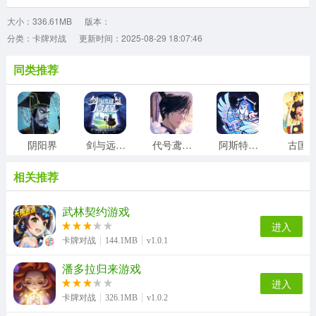
大小：336.61MB
版本：
分类：卡牌对战
更新时间：2025-08-29 18:07:46
同类推荐
阴阳界
剑与远征2启程
代号鸢台服
阿斯特赖亚六面神谕
古国
相关推荐
武林契约游戏
进入
卡牌对战
144.1MB
v1.0.1
潘多拉归来游戏
进入
卡牌对战
326.1MB
v1.0.2