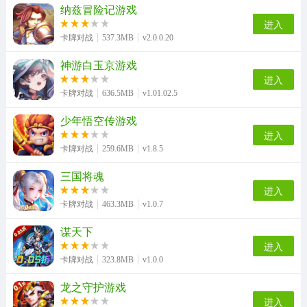
纳兹冒险记游戏
进入
卡牌对战
537.3MB
v2.0.0.20
神游白玉京游戏
进入
卡牌对战
636.5MB
v1.01.02.5
少年悟空传游戏
进入
卡牌对战
259.6MB
v1.8.5
三国将魂
进入
卡牌对战
463.3MB
v1.0.7
谋天下
进入
卡牌对战
323.8MB
v1.0.0
龙之守护游戏
进入