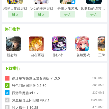
精灵大夜战游戏
少女的王座游戏
奇缘之旅游戏
因狄斯的谎言游戏
进入
进入
进入
进入
热门推荐
新射雕群侠传之铁血丹心游戏
自在西游
作妖计游戏
雀姬游戏
王
下载排行
1
崩坏星穹铁道无限资源版 v1.3.0
236.0MB
2
绯色回响国际服 2.5.60
663.0MB
3
西游降魔篇3d 1.7.0
237.0MB
4
热血精灵王怀旧服 v9.7.1
1024.0MB
5
恶之猎手 1.10.28
475.0MB