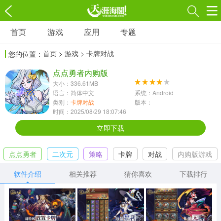
首页
游戏
应用
专题
游戏
应用
专题
首页
>
游戏
> 卡牌对战
您的位置：
角色扮演
射击枪战
策略塔防
3697款应用
点点勇者内购版
1597款应用
1789款应用
大小：336.61MB
语言：简体中文
系统：Android
休闲益智
动作闯关
冒险解谜
类别：
卡牌对战
版本：
时间：2025/08/29 18:07:46
13387款应用
2196款应用
3007款应用
立即下载
赛车竞速
卡牌对战
体育运动
点点勇者
二次元
策略
卡牌
对战
内购版游戏
1072款应用
418款应用
568款应用
软件介绍
相关推荐
猜你喜欢
下载排行
音乐舞蹈
模拟经营
传奇手游
269款应用
2716款应用
515款应用