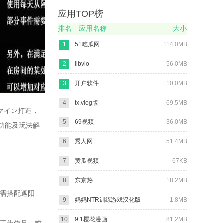
应用TOP榜
排名
应用名称
大小
1
51吃瓜网
114.0MB
2
libvio
56.0MB
3
开户软件
10.0MB
4
tx.vlog版
69.5MB
マイン打造，
5
69视频
36.0MB
功能及玩法解
6
秀人网
51.4MB
7
黄瓜视频
67KB
8
东京热
18.2MB
瓜需搭配遮阳
9
妈妈NTR训练游戏汉化版
1.8MB
10
9.1樱花漫画
81.2MB