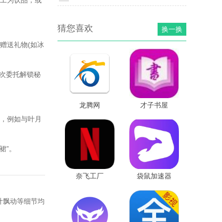
加工为饮品，或
猜您喜欢
换一换
赠送礼物(如冰
次委托解锁秘
龙腾网
才子书屋
局，例如与叶月
裙”。
奈飞工厂
袋鼠加速器
叶飘动等细节均