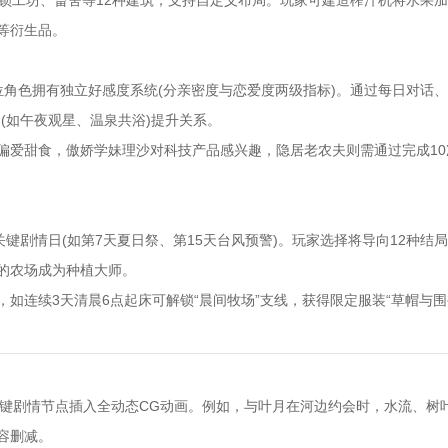
解锁工坊、畜舍等12种建筑，支持自定义布局。玩家可建造榨汁机将水果
等衍生品。
位角色拥有独立好感度系统(分亲密度与恋爱度两级指标)。通过每日对话、
(如午夜观星、温泉共浴)提升关系。
偏爱甜食，傲娇学妹理沙对科技产品感兴趣，隐居老农夫则需通过完成10
关键剧情日(如第7天夏日祭、第15天台风预警)。玩家选择将导向12种结
的农场成为种植大师。
如连续3天清晨6点起床可解锁“晨间牧场”支线，获得限定服装“草帽与围
但关键剧情节点插入全动态CG动画。例如，与叶月在河边约会时，水流、树
容删减。