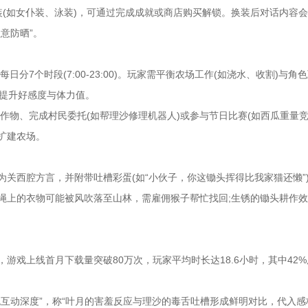
装(如女仆装、泳装)，可通过完成成就或商店购买解锁。换装后对话内容
意防晒”。
每日分7个时段(7:00-23:00)。玩家需平衡农场工作(如浇水、收割)与
时提升好感度与体力值。
卖作物、完成村民委托(如帮理沙修理机器人)或参与节日比赛(如西瓜重量竞
扩建农场。
关西腔方言，并附带吐槽彩蛋(如“小伙子，你这锄头挥得比我家猫还懒”
绳上的衣物可能被风吹落至山林，需雇佣猴子帮忙找回;生锈的锄头耕作
游戏上线首月下载量突破80万次，玩家平均时长达18.6小时，其中42
色互动深度”，称“叶月的害羞反应与理沙的毒舌吐槽形成鲜明对比，代入感极