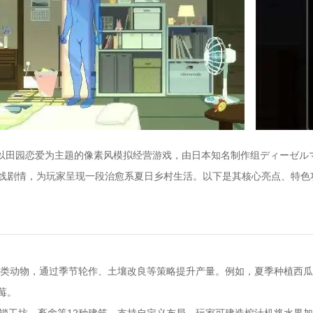
一款以田园恋爱为主题的像素风模拟经营游戏，由日本知名制作组ディーゼル
线剧情，为玩家呈现一段治愈系夏日乡村生活。以下是其核心亮点、特色
10类动物，通过季节轮作、土壤改良等策略提升产量。例如，夏季种植西
莓。