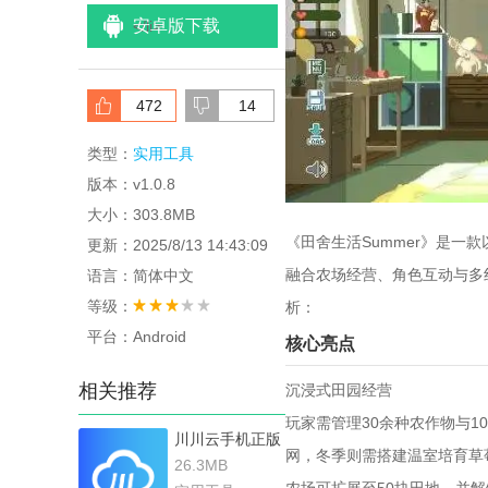
安卓版下载
<
/li>
472
14
类型：
实用工具
版本：v1.0.8
大小：303.8MB
《田舍生活Summer》是
更新：2025/8/13 14:43:09
融合农场经营、角色互动与多
语言：简体中文
等级：
析：
平台：Android
核心亮点
相关推荐
沉浸式田园经营
玩家需管理30余种农作物与
川川云手机正版
网，冬季则需搭建温室培育草
26.3MB