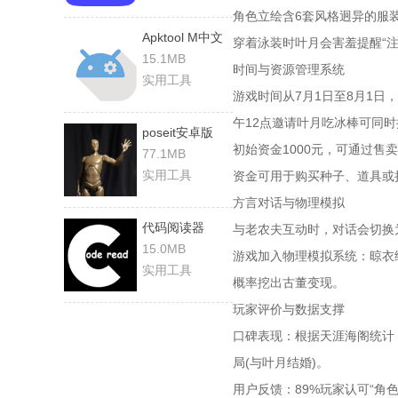
角色立绘含6套风格迥异的服
Apktool M中文
穿着泳装时叶月会害羞提醒“注
版
15.1MB
时间与资源管理系统
实用工具
游戏时间从7月1日至8月1日，
午12点邀请叶月吃冰棒可同
poseit安卓版
初始资金1000元，可通过售
77.1MB
实用工具
资金可用于购买种子、道具或
方言对话与物理模拟
代码阅读器
与老农夫互动时，对话会切换为
15.0MB
游戏加入物理模拟系统：晾衣
实用工具
概率挖出古董变现。
玩家评价与数据支撑
口碑表现：根据天涯海阁统计，
局(与叶月结婚)。
用户反馈：89%玩家认可“角