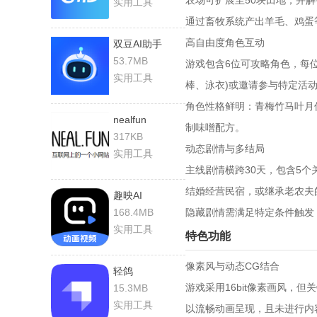
农场可扩展至50块田地，并
实用工具
通过畜牧系统产出羊毛、鸡蛋
高自由度角色互动
双豆AI助手
53.7MB
游戏包含6位可攻略角色，每
实用工具
棒、泳衣)或邀请参与特定活动
角色性格鲜明：青梅竹马叶月
nealfun
制味噌配方。
317KB
动态剧情与多结局
实用工具
主线剧情横跨30天，包含5个
结婚经营民宿，或继承老农夫
趣映AI
168.4MB
隐藏剧情需满足特定条件触发，
实用工具
特色功能
像素风与动态CG结合
轻鸽
游戏采用16bit像素画风，
15.3MB
实用工具
以流畅动画呈现，且未进行内