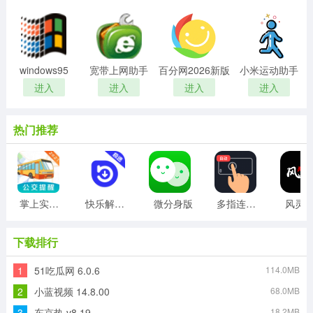
windows95
宽带上网助手
百分网2026新版
小米运动助手
进入
进入
进入
进入
热门推荐
掌上实时公交
快乐解锁版
微分身版
多指连点器
风灵
下载排行
1
51吃瓜网 6.0.6
114.0MB
2
小蓝视频 14.8.00
68.0MB
3
东京热 v8.19
18.2MB