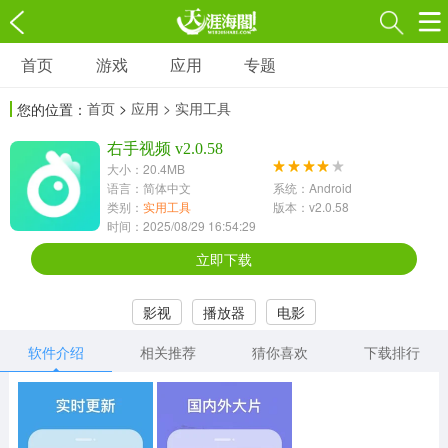
首页
游戏
应用
专题
游戏
应用
专题
首页
>
应用
> 实用工具
您的位置：
角色扮演
射击枪战
策略塔防
3697款应用
右手视频 v2.0.58
1597款应用
1789款应用
大小：20.4MB
语言：简体中文
系统：Android
休闲益智
动作闯关
冒险解谜
类别：
实用工具
版本：v2.0.58
时间：2025/08/29 16:54:29
13387款应用
2196款应用
3007款应用
立即下载
赛车竞速
卡牌对战
体育运动
影视
播放器
电影
1072款应用
418款应用
568款应用
软件介绍
相关推荐
猜你喜欢
下载排行
音乐舞蹈
模拟经营
传奇手游
269款应用
2716款应用
515款应用