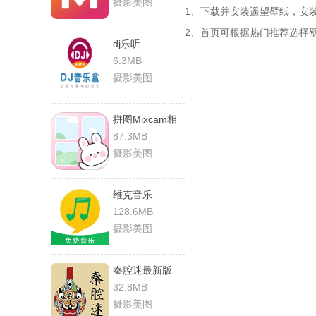
摄影美图
1、下载并安装遥望壁纸，安
2、首页可根据热门推荐选择
dj乐听
6.3MB
摄影美图
拼图Mixcam相
机
87.3MB
摄影美图
维克音乐
128.6MB
摄影美图
秦腔迷最新版
32.8MB
摄影美图