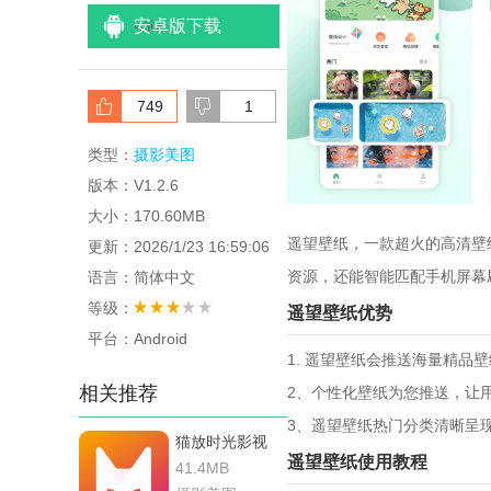
安卓版下载
<
/li>
749
1
类型：
摄影美图
版本：V1.2.6
大小：170.60MB
遥望壁纸，一款超火的高清壁
更新：2026/1/23 16:59:06
资源，还能智能匹配手机屏幕
语言：简体中文
等级：
遥望壁纸优势
平台：Android
1. 遥望壁纸会推送海量精品
相关推荐
2、个性化壁纸为您推送，让
3、遥望壁纸热门分类清晰呈
猫放时光影视
遥望壁纸使用教程
41.4MB