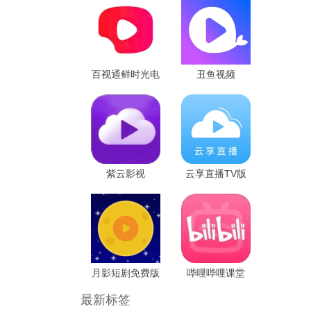
百视通鲜时光电
丑鱼视频
视版
紫云影视
云享直播TV版
月影短剧免费版
哔哩哔哩课堂
最新标签