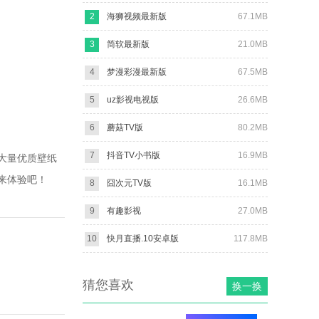
2
海狮视频最新版
67.1MB
3
简软最新版
21.0MB
4
梦漫彩漫最新版
67.5MB
5
uz影视电视版
26.6MB
6
蘑菇TV版
80.2MB
7
抖音TV小书版
16.9MB
大量优质壁纸
来体验吧！
8
囧次元TV版
16.1MB
9
有趣影视
27.0MB
10
快月直播.10安卓版
117.8MB
猜您喜欢
换一换