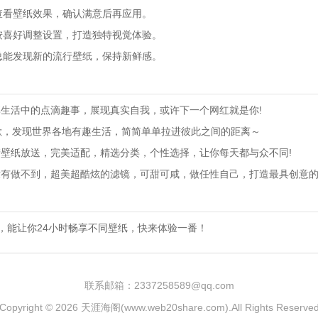
查看壁纸效果，确认满意后再应用。
按喜好调整设置，打造独特视觉体验。
总能发现新的流行壁纸，保持新鲜感。
享生活中的点滴趣事，展现真实自我，或许下一个网红就是你!
停歇，发现世界各地有趣生活，简简单单拉进彼此之间的距离～
清壁纸放送，完美适配，精选分类，个性选择，让你每天都与众不同!
没有做不到，超美超酷炫的滤镜，可甜可咸，做任性自己，打造最具创意
，能让你24小时畅享不同壁纸，快来体验一番！
联系邮箱：2337258589@qq.com
Copyright © 2026
天涯海阁(www.web20share.com)
.All Rights Reserve