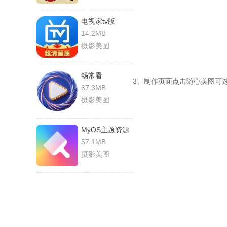
电视家tv版
14.2MB
摄影美图
畅常看
3、制作页面点击随心美图可
67.3MB
摄影美图
MyOS主题资源
57.1MB
摄影美图