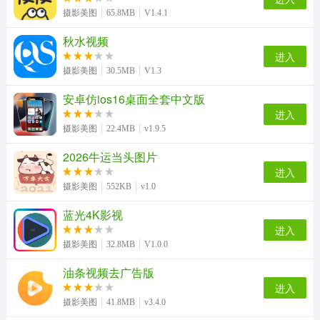
摄影美图
65.8MB
V1.4.1
秋水视频
进入
摄影美图
30.5MB
V1.3
安卓仿ios16桌面全套中文版
进入
摄影美图
22.4MB
v1.9.5
2026牛运当头图片
进入
摄影美图
552KB
v1.0
蓝光4K影视
进入
摄影美图
32.8MB
V1.0.0
油条视频去广告版
进入
摄影美图
41.8MB
v3.4.0