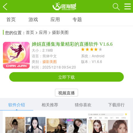
首页
游戏
应用
专题
游戏
应用
专题
首页
>
应用
> 摄影美图
您的位置：
角色扮演
射击枪战
策略塔防
3697款应用
婵娟直播集海量精彩的直播软件 V1.6.6
1597款应用
1789款应用
大小：2.1MB
语言：简体中文
系统：Android
休闲益智
动作闯关
冒险解谜
类别：
摄影美图
版本：V1.6.6
时间：2025/12/18 09:54:20
13387款应用
2196款应用
3007款应用
立即下载
赛车竞速
卡牌对战
体育运动
视频直播
1072款应用
418款应用
568款应用
软件介绍
相关推荐
猜你喜欢
下载排行
音乐舞蹈
模拟经营
传奇手游
269款应用
2716款应用
515款应用