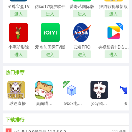
至尊宝盒TV
仿ios17锁屏软件
爱奇艺国际版
狸猫影视最新版
进入
进入
进入
进入
小毛驴影院
爱奇艺国际TV版
云端PRO
央视影音HD安卓版
进入
进入
进入
进入
热门推荐
球迷直播
桌面喵最新版
tvbox电视盒子
jocy囧次元
鲸
下载排行
1
g头条1.0.0最新版 V12.6.0.0
111.4MB