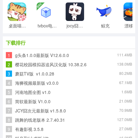
桌面喵最新版
tvbox电视盒子
jocy囧次元
鲸充
漂移世
下载排行
1
g头条1.0.0最新版 V12.6.0.0
111.4MB
2
樱花校园模拟器追风汉化版 10.38.2.6
138.0MB
3
蘑菇TV版 v1.0.0.28
80.2MB
4
海狮视频最新版 v3.0.0
67.1MB
5
河南地图全图 v1.0
1.6MB
6
简软最新版 V1.0.0
21.0MB
7
JCY囧次元最新版 v1.5.8.0
70.9MB
8
跳舞的线老版本 2.7.40.31
127.0MB
9
有趣影视 3.5.8
27.0MB
16.9MB