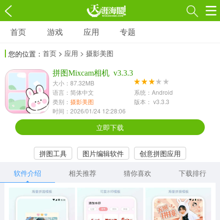
首页
游戏
应用
专题
游戏
应用
专题
首页
>
应用
> 摄影美图
您的位置：
角色扮演
射击枪战
策略塔防
3697款应用
拼图Mixcam相机 v3.3.3
1597款应用
1789款应用
大小：87.32MB
语言：简体中文
系统：Android
休闲益智
动作闯关
冒险解谜
类别：
摄影美图
版本： v3.3.3
时间：2026/01/24 12:28:06
13387款应用
2196款应用
3007款应用
立即下载
赛车竞速
卡牌对战
体育运动
拼图工具
图片编辑软件
创意拼图应用
1072款应用
418款应用
568款应用
软件介绍
相关推荐
猜你喜欢
下载排行
音乐舞蹈
模拟经营
传奇手游
269款应用
2716款应用
515款应用