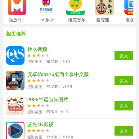
猫放时光影视
dj乐听
维克音乐
秦腔迷最新版
相关推荐
秋水视频
进入
摄影美图
30.5MB
V1.3
安卓仿ios16桌面全套中文版
进入
摄影美图
22.4MB
v1.9.5
2026牛运当头图片
进入
摄影美图
552KB
v1.0
蓝光4K影视
进入
摄影美图
32.8MB
V1.0.0