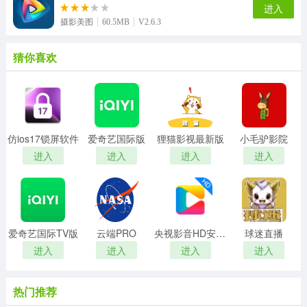
进入
摄影美图
60.5MB
V2.6.3
猜你喜欢
仿ios17锁屏软件
爱奇艺国际版
狸猫影视最新版
小毛驴影院
进入
进入
进入
进入
爱奇艺国际TV版
云端PRO
央视影音HD安卓版
球迷直播
进入
进入
进入
进入
热门推荐