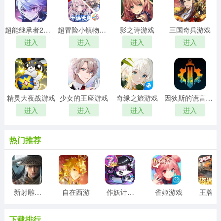
超能继承者2游戏
超冒险小镇物语2游戏
影之诗游戏
三国奇兵游戏
进入
进入
进入
进入
精灵大夜战游戏
少女的王座游戏
奇缘之旅游戏
因狄斯的谎言游戏
进入
进入
进入
进入
热门推荐
新射雕群侠传之铁血丹心游戏
自在西游
作妖计游戏
雀姬游戏
王
下载排行