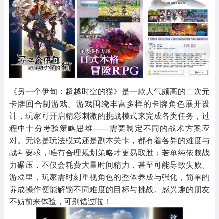
其他
游戏助手
MOD游戏
1654款应用
515款应用
1056款应用
《另一个伊甸：超越时空的猫》是一款人气颇高的二次元
卡牌回合制游戏。游戏围绕丰富多样的卡牌角色展开设
计，玩家可开启精彩刺激的挑战模式来完成各类任务，过
程中十分考验策略思维——需要制定不同的战术方案应
对。无论是玩法模式还是副本关卡，都有着各异的难度与
战斗要求，唯有合理规划策略才更易取胜；若单纯依赖战
力碾压，不仅会耗费大量时间精力，甚至可能导致失败。
游戏里，玩家需时刻重视角色的整体养成与强化，简单的
养成操作便能解锁不同难度的目标与挑战。感兴趣的朋友
不妨前来体验，可别错过啦！