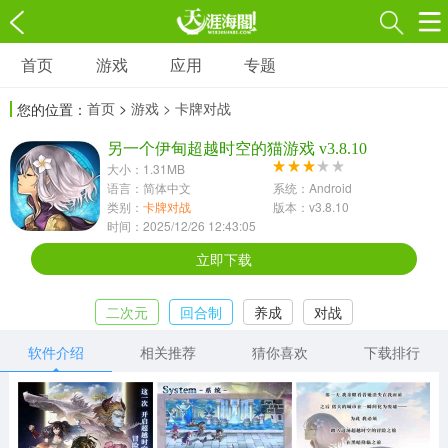
首页
游戏
应用
专题
游戏
应用
专题
首页
>
游戏
> 卡牌对战
您的位置：
角色扮演
射击枪战
策略塔防
3697款应用
另一个伊甸超越时空的猫游戏 v3.8.10
1597款应用
1789款应用
大小：1.31MB
语言：简体中文
系统：Android
休闲益智
动作闯关
冒险解谜
类别：
卡牌对战
版本：v3.8.10
时间：2025/12/26 12:43:05
13387款应用
2196款应用
3007款应用
立即下载
赛车竞速
卡牌对战
体育运动
二次元
回合制
养成
对战
1072款应用
418款应用
568款应用
软件介绍
相关推荐
猜你喜欢
下载排行
音乐舞蹈
模拟经营
传奇手游
269款应用
2716款应用
515款应用