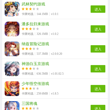
武林契约游戏
进入
卡牌对战
144.1MB
v1.0.1
潘多拉归来游戏
进入
卡牌对战
326.1MB
v1.0.2
纳兹冒险记游戏
进入
卡牌对战
537.3MB
v2.0.0.20
神游白玉京游戏
进入
卡牌对战
636.5MB
v1.01.02.5
少年悟空传游戏
进入
卡牌对战
259.6MB
v1.8.5
三国将魂
进入