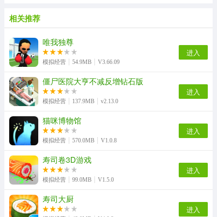
相关推荐
唯我独尊
进入
模拟经营
54.9MB
V3.66.09
僵尸医院大亨不减反增钻石版
进入
模拟经营
137.9MB
v2.13.0
猫咪博物馆
进入
模拟经营
570.0MB
V1.0.8
寿司卷3D游戏
进入
模拟经营
99.0MB
V1.5.0
寿司大厨
进入