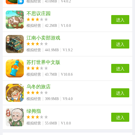
模拟经营
43.0MB
V4.0.2
不思议庄园
进入
模拟经营
42.2MB
V1.0.0
江南小卖部游戏
进入
模拟经营
441.9MB
V1.9.2
苏打世界中文版
进入
模拟经营
43.7MB
V10.8.6
乌冬的旅店
进入
模拟经营
399.9MB
V9.4.0
绿拇指
进入
模拟经营
55.6MB
V1.0.0