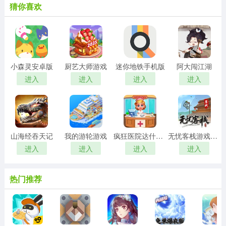
猜你喜欢
小森灵安卓版
厨艺大师游戏
迷你地铁手机版
阿大闯江湖
进入
进入
进入
进入
山海经吞天记
我的游轮游戏
疯狂医院达什医生
无忧客栈游戏红包版
进入
进入
进入
进入
热门推荐