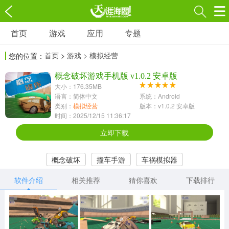
首页
游戏
应用
专题
游戏
应用
专题
首页
>
游戏
> 模拟经营
您的位置：
角色扮演
射击枪战
策略塔防
3697款应用
概念破坏游戏手机版 v1.0.2 安卓版
1597款应用
1789款应用
大小：176.35MB
语言：简体中文
系统：Android
休闲益智
动作闯关
冒险解谜
类别：
模拟经营
版本：v1.0.2 安卓版
时间：2025/12/15 11:36:17
13387款应用
2196款应用
3007款应用
立即下载
赛车竞速
卡牌对战
体育运动
概念破坏
撞车手游
车祸模拟器
1072款应用
418款应用
568款应用
软件介绍
相关推荐
猜你喜欢
下载排行
音乐舞蹈
模拟经营
传奇手游
269款应用
2716款应用
515款应用