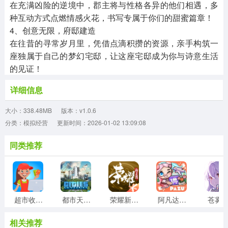
在充满凶险的逆境中，郡主将与性格各异的他们相遇，多
种互动方式点燃情感火花，书写专属于你们的甜蜜篇章！
4、创意无限，府邸建造
在往昔的寻常岁月里，凭借点滴积攒的资源，亲手构筑一
座独属于自己的梦幻宅邸，让这座宅邸成为你与诗意生活
的见证！
详细信息
大小：338.48MB
版本：v1.0.6
分类：模拟经营
更新时间：2026-01-02 13:09:08
同类推荐
超市收银员
都市天际线
荣耀新三国
阿凡达世界正版
苍雾
相关推荐