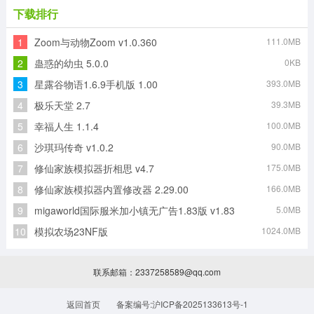
下载排行
1
Zoom与动物Zoom v1.0.360
111.0MB
2
蛊惑的幼虫 5.0.0
0KB
3
星露谷物语1.6.9手机版 1.00
393.0MB
4
极乐天堂 2.7
39.3MB
5
幸福人生 1.1.4
100.0MB
6
沙琪玛传奇 v1.0.2
90.0MB
7
修仙家族模拟器折相思 v4.7
175.0MB
8
修仙家族模拟器内置修改器 2.29.00
166.0MB
9
migaworld国际服米加小镇无广告1.83版 v1.83
5.0MB
10
模拟农场23NF版
1024.0MB
联系邮箱：2337258589@qq.com
返回首页
备案编号:沪ICP备2025133613号-1