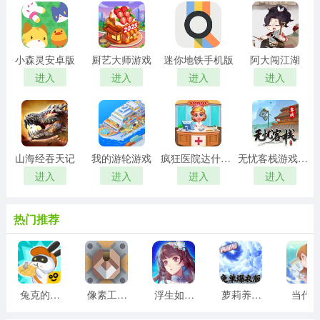
小森灵安卓版
厨艺大师游戏
迷你地铁手机版
阿大闯江湖
进入
进入
进入
进入
山海经吞天记
我的游轮游戏
疯狂医院达什医生
无忧客栈游戏红包版
进入
进入
进入
进入
热门推荐
兔克的餐厅游戏
像素工厂模组最新版
浮生如梦亦如烟游戏版
萝莉养成计划
当代