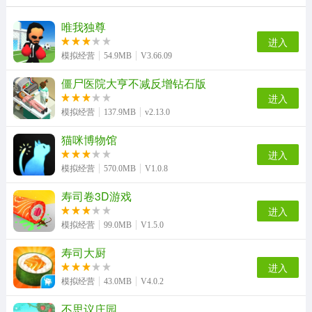
唯我独尊
进入
模拟经营
54.9MB
V3.66.09
僵尸医院大亨不减反增钻石版
进入
模拟经营
137.9MB
v2.13.0
猫咪博物馆
进入
模拟经营
570.0MB
V1.0.8
寿司卷3D游戏
进入
模拟经营
99.0MB
V1.5.0
寿司大厨
进入
模拟经营
43.0MB
V4.0.2
不思议庄园