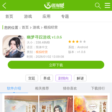
首页
游戏
应用
专题
游戏
应用
专题
首页
>
游戏
> 模拟经营
您的位置：
角色扮演
射击枪战
策略塔防
3697款应用
幽梦寻踪游戏 v1.0.6
1597款应用
1789款应用
大小：338.48MB
语言：简体中文
系统：Android
休闲益智
动作闯关
冒险解谜
类别：
模拟经营
版本：v1.0.6
时间：2026/01/02 13:09:08
13387款应用
2196款应用
3007款应用
立即下载
赛车竞速
卡牌对战
体育运动
宫廷
养成
剧情向
解谜
1072款应用
418款应用
568款应用
软件介绍
相关推荐
猜你喜欢
下载排行
音乐舞蹈
模拟经营
传奇手游
269款应用
2716款应用
515款应用