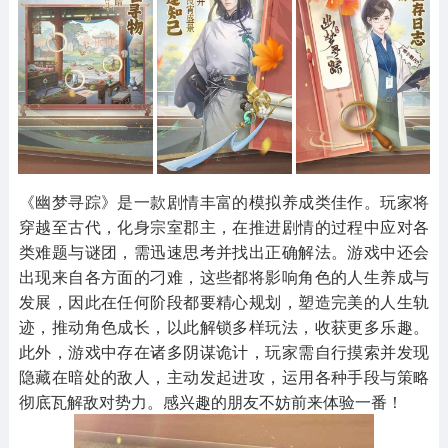
其他
游戏助手
MOD游戏
1654款应用
515款应用
1056款应用
《幽梦寻踪》是一款剧情丰富的模拟养成类佳作。玩家将
穿越至古代，化身宗室郡主，在推进剧情的过程中应对各
类难题与谜团，需迅速思考并找出正确解法。游戏中还会
出现来自各方面的刁难，这些都将影响角色的人生养成与
发展，因此在任何阶段都要精心规划，塑造完美的人生轨
迹，推动角色成长，以此解锁多样玩法，收获更多乐趣。
此外，游戏中存在诸多阴谋诡计，玩家需自行摸索并发现
隐藏在暗处的敌人，主动发起进攻，运用各种手段与策略
彻底瓦解敌对势力。感兴趣的朋友不妨前来体验一番！