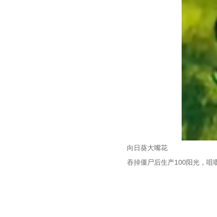
向日葵大嘴花
吞掉僵尸后生产100阳光，咀