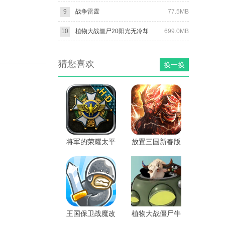
9
战争雷霆
77.5MB
10
植物大战僵尸20阳光无冷却
699.0MB
猜您喜欢
换一换
将军的荣耀太平
放置三国新春版
洋战争HD无限
勋章版
王国保卫战魔改
植物大战僵尸牛
版
头指导版