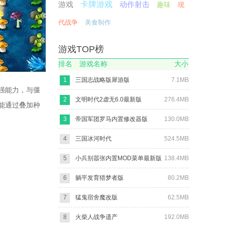
游戏
卡牌游戏
动作射击
趣味
现
代战争
美食制作
游戏TOP榜
排名
游戏名称
大小
1
三国志战略版犀游版
7.1MB
强能力，与僵
2
文明时代2虚无6.0最新版
276.4MB
能通过叠加种
3
帝国军团罗马内置修改器版
130.0MB
4
三国冰河时代
524.5MB
5
小兵别嚣张内置MOD菜单最新版
138.4MB
6
躺平发育猎梦者版
80.2MB
7
猛鬼宿舍魔改版
62.5MB
8
火柴人战争遗产
192.0MB