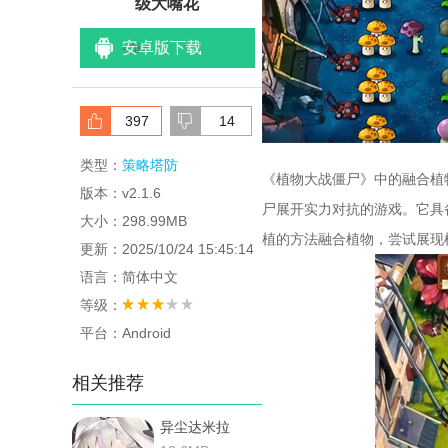
级大嘴花
安卓版下载
<
/li>
397
14
类型：
策略塔防
《植物大战僵尸》中的融合植
版本：v2.1.6
尸展开实力对抗的游戏。它具
大小：298.99MB
植的方法融合植物，尝试展现
更新：2025/10/24 15:45:14
语言：简体中文
等级：
平台：Android
相关推荐
异尘达米拉