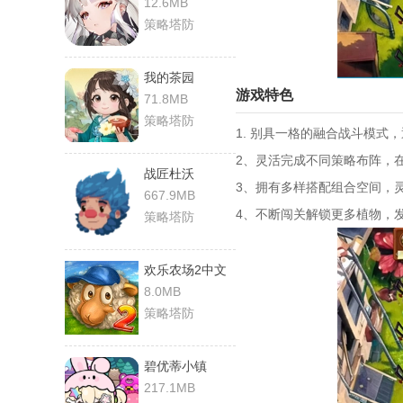
12.6MB
策略塔防
我的茶园
游戏特色
71.8MB
策略塔防
1. 别具一格的融合战斗模
2、灵活完成不同策略布阵，
战匠杜沃
3、拥有多样搭配组合空间，
667.9MB
4、不断闯关解锁更多植物，
策略塔防
欢乐农场2中文
版
8.0MB
策略塔防
碧优蒂小镇
217.1MB