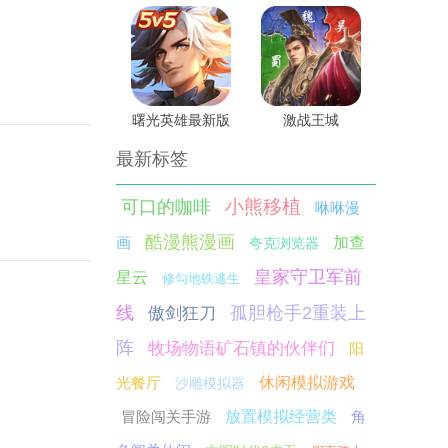
曙光英雄最新版
激战王城
最新标签
小熊移植
可口的咖啡
咻咻漫
酷漫熊漫画
画
加查
夸克浏览器
皇家守卫军前
星云
修勾地铁逃生
线
孤胆枪手2重装上
傲剑狂刀
阵
牧场物语矿石镇的伙伴们
阳
光餐厅
休闲模拟游戏
沙雕模拟器
冒险闯关手游
放置模拟经营类
角