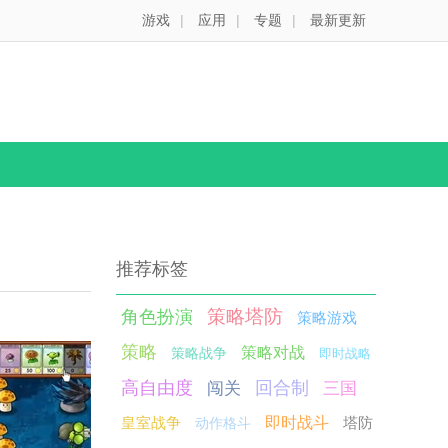
游戏
|
应用
|
专题
|
最新更新
推荐标签
策略塔防
角色扮演
策略游戏
策略
策略对战
策略战争
即时战略
高自由度
回合制
闯关
三国
皇室战争
即时战斗
塔防
动作格斗