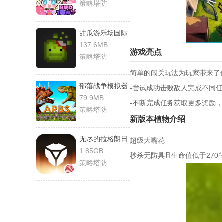
策略塔防
甜瓜游乐场国际
服
137.6MB
游戏亮点
策略塔防
简单的闯关玩法为玩家带来了
部落战争模拟器
-尝试成功击败敌人完成不同
79.9MB
-不断完成任务获取更多奖励
策略塔防
新版本植物介绍
无尽的拉格朗日
超级大嘴花
百度版
1.85GB
秒杀无防具且生命值低于270
策略塔防