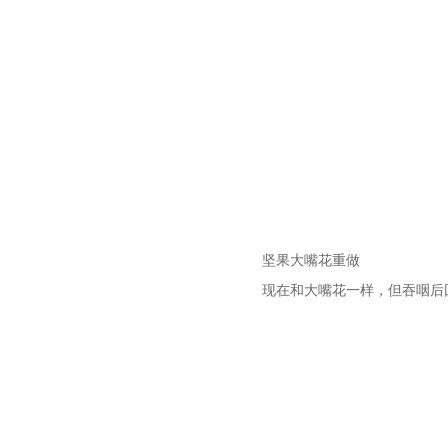
坚果大嘴花重做
现在和大嘴花一样，但吞咽后回