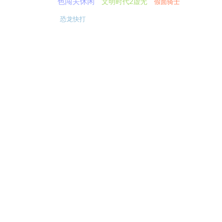
色闯关休闲
文明时代2虚无
假面骑士
恐龙快打