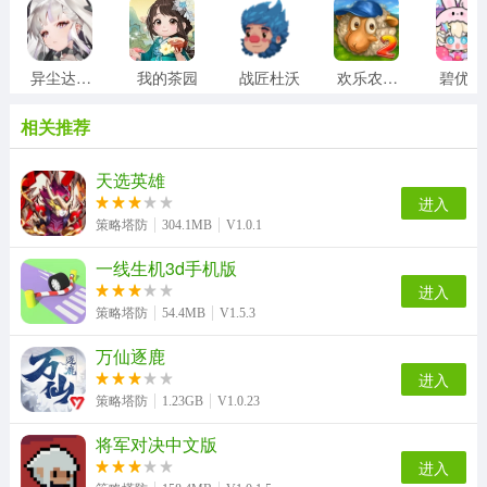
异尘达米拉
我的茶园
战匠杜沃
欢乐农场2中文版
相关推荐
天选英雄
进入
策略塔防
304.1MB
V1.0.1
一线生机3d手机版
进入
策略塔防
54.4MB
V1.5.3
万仙逐鹿
进入
策略塔防
1.23GB
V1.0.23
将军对决中文版
进入