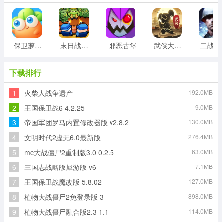
保卫萝卜3最新版
末日战线最新版
邪恶古堡
武侠大明星组队割草安卓版
二
下载排行
1
火柴人战争遗产
192.0MB
2
王国保卫战6 4.2.25
9.0MB
3
帝国军团罗马内置修改器版 v2.8.2
130.0MB
4
文明时代2虚无6.0最新版
276.4MB
5
mc大战僵尸2重制版3.0 0.2.5
63.0MB
6
三国志战略版犀游版 v6
7.1MB
7
王国保卫战魔改版 5.8.02
127.0MB
8
植物大战僵尸2免登录版 3
898.0MB
9
植物大战僵尸融合版2.3 1.1
114.0MB