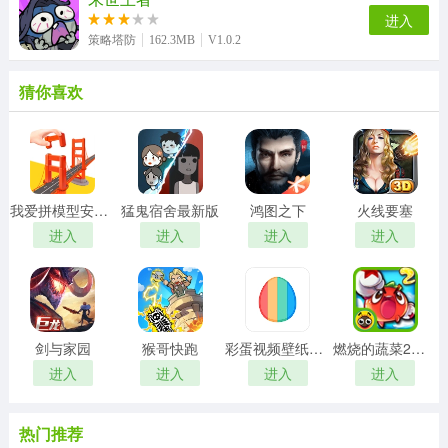
进入
策略塔防
162.3MB
V1.0.2
猜你喜欢
我爱拼模型安卓版
猛鬼宿舍最新版
鸿图之下
火线要塞
进入
进入
进入
进入
剑与家园
猴哥快跑
彩蛋视频壁纸手机版
燃烧的蔬菜2正版
进入
进入
进入
进入
热门推荐