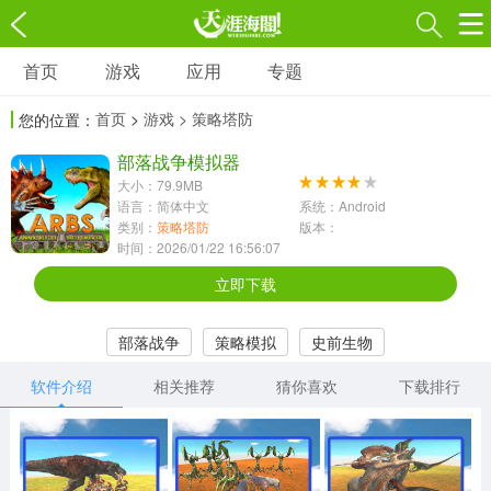
首页
游戏
应用
专题
游戏
应用
专题
首页
>
游戏
> 策略塔防
您的位置：
角色扮演
射击枪战
策略塔防
3697款应用
部落战争模拟器
1597款应用
1789款应用
大小：79.9MB
语言：简体中文
系统：Android
休闲益智
动作闯关
冒险解谜
类别：
策略塔防
版本：
时间：2026/01/22 16:56:07
13387款应用
2196款应用
3007款应用
立即下载
赛车竞速
卡牌对战
体育运动
部落战争
策略模拟
史前生物
1072款应用
418款应用
568款应用
软件介绍
相关推荐
猜你喜欢
下载排行
音乐舞蹈
模拟经营
传奇手游
269款应用
2716款应用
515款应用