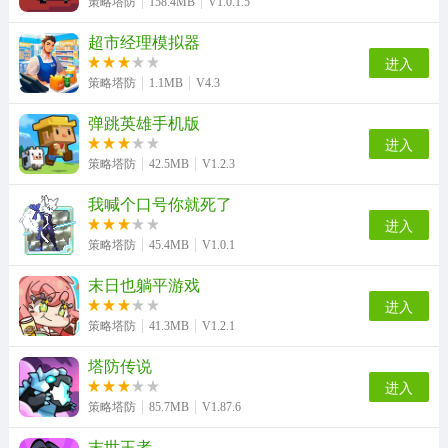
策略塔防
158.4MB
V1.0.1.5
超市经理模拟器
进入
策略塔防
1.1MB
V4.3
弹跳英雄手机版
进入
策略塔防
42.5MB
V1.2.3
我喊个口号你就死了
进入
策略塔防
45.4MB
V1.0.1
末日也躺平游戏
进入
策略塔防
41.3MB
V1.2.1
塔防传说
进入
策略塔防
85.7MB
V1.87.6
末世王者