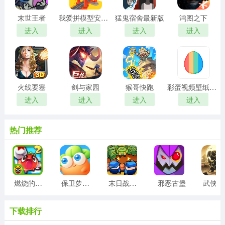
末世王者
我爱拼模型安卓版
猛鬼宿舍最新版
鸿图之下
进入
进入
进入
进入
火线要塞
剑与家园
猴哥快跑
彩蛋视频壁纸手机版
进入
进入
进入
进入
热门推荐
燃烧的蔬菜2正版
保卫萝卜3最新版
末日战线最新版
邪恶古堡
武侠
下载排行