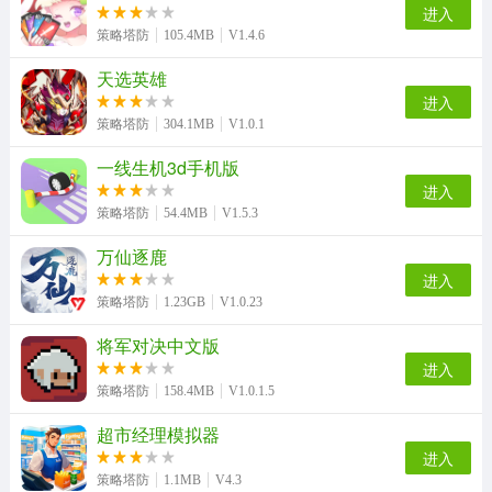
进入
策略塔防
105.4MB
V1.4.6
天选英雄
进入
策略塔防
304.1MB
V1.0.1
一线生机3d手机版
进入
策略塔防
54.4MB
V1.5.3
万仙逐鹿
进入
策略塔防
1.23GB
V1.0.23
将军对决中文版
进入
策略塔防
158.4MB
V1.0.1.5
超市经理模拟器
进入
策略塔防
1.1MB
V4.3