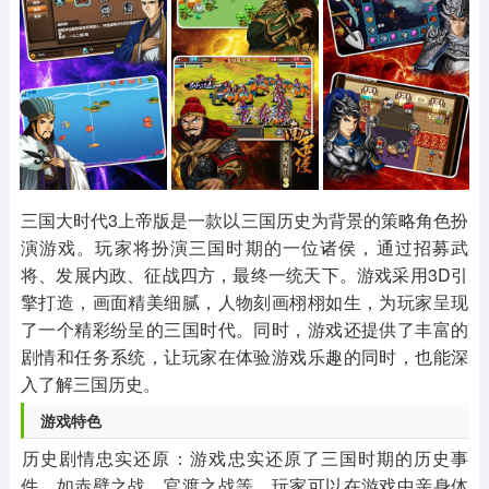
其他
游戏助手
MOD游戏
1654款应用
515款应用
1056款应用
三国大时代3上帝版是一款以三国历史为背景的策略角色扮
演游戏。玩家将扮演三国时期的一位诸侯，通过招募武
将、发展内政、征战四方，最终一统天下。游戏采用3D引
擎打造，画面精美细腻，人物刻画栩栩如生，为玩家呈现
了一个精彩纷呈的三国时代。同时，游戏还提供了丰富的
剧情和任务系统，让玩家在体验游戏乐趣的同时，也能深
入了解三国历史。
游戏特色
‌历史剧情忠实还原‌：游戏忠实还原了三国时期的历史事
件，如赤壁之战、官渡之战等，玩家可以在游戏中亲身体