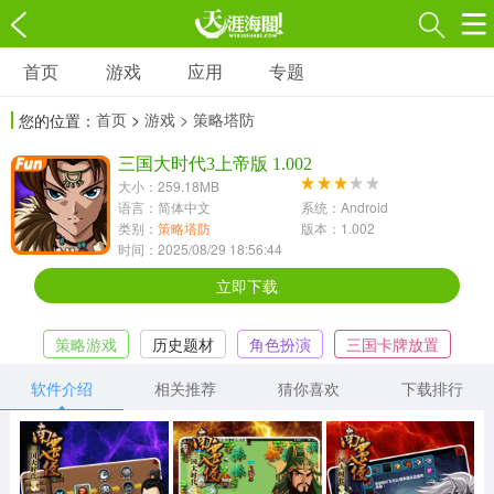
首页
游戏
应用
专题
游戏
应用
专题
首页
>
游戏
> 策略塔防
您的位置：
角色扮演
射击枪战
策略塔防
3697款应用
三国大时代3上帝版 1.002
1597款应用
1789款应用
大小：259.18MB
语言：简体中文
系统：Android
休闲益智
动作闯关
冒险解谜
类别：
策略塔防
版本：1.002
时间：2025/08/29 18:56:44
13387款应用
2196款应用
3007款应用
立即下载
赛车竞速
卡牌对战
体育运动
策略游戏
历史题材
角色扮演
三国卡牌放置
1072款应用
418款应用
568款应用
三国大时代
软件介绍
相关推荐
猜你喜欢
下载排行
音乐舞蹈
模拟经营
传奇手游
269款应用
2716款应用
515款应用