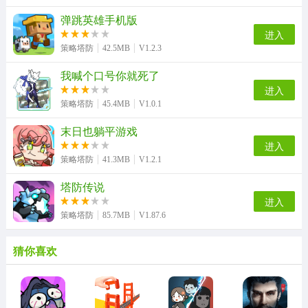
弹跳英雄手机版
进入
策略塔防
42.5MB
V1.2.3
我喊个口号你就死了
进入
策略塔防
45.4MB
V1.0.1
末日也躺平游戏
进入
策略塔防
41.3MB
V1.2.1
塔防传说
进入
策略塔防
85.7MB
V1.87.6
猜你喜欢