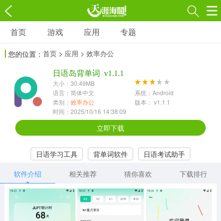
首页
游戏
应用
专题
游戏
应用
专题
首页
>
应用
> 效率办公
您的位置：
角色扮演
射击枪战
策略塔防
3697款应用
日语岛背单词 v1.1.1
1597款应用
1789款应用
大小：30.49MB
语言：简体中文
系统：Android
休闲益智
动作闯关
冒险解谜
类别：
效率办公
版本： v1.1.1
时间：2025/10/16 14:38:09
13387款应用
2196款应用
3007款应用
立即下载
赛车竞速
卡牌对战
体育运动
日语学习工具
背单词软件
日语考试助手
1072款应用
418款应用
568款应用
软件介绍
相关推荐
猜你喜欢
下载排行
音乐舞蹈
模拟经营
传奇手游
269款应用
2716款应用
515款应用