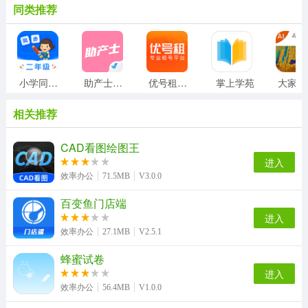
同类推荐
小学同步二年级
助产士考试聚题库
优号租安装
掌上学苑
相关推荐
CAD看图绘图王
进入
效率办公
71.5MB
V3.0.0
百变鱼门店端
进入
效率办公
27.1MB
V2.5.1
蜂蜜试卷
进入
效率办公
56.4MB
V1.0.0