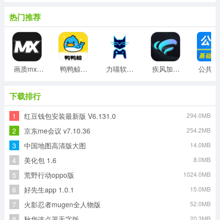
热门推荐
画质mxpro工具最新版
鸭鸭鲸云手机客户端
力喵软件最新版
疾风加速器免费版
公
下载排行
1
红豆钱包安装最新版 V6.131.0
294.0MB
2
京东me会议 v7.10.36
254.2MB
3
中国地图高清版大图
14.0MB
4
美化包 1.6
8.0MB
5
荒野行动oppo版
1024.0MB
6
好先生app 1.0.1
15.0MB
7
火影忍者mugen全人物版
52.0MB
8
秋华连点器无字版
20.3MB