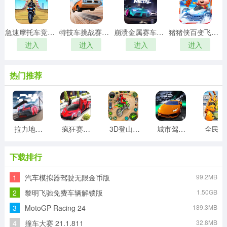
急速摩托车竞速游戏
特技车挑战赛3游戏
崩溃金属赛车游戏
猪猪侠百变飞车游戏
进入
进入
进入
进入
热门推荐
拉力地平线游戏
疯狂赛车驾驶游戏
3D登山越野摩托车游戏
城市驾驶挑战3D
全
下载排行
1
汽车模拟器驾驶无限金币版
99.2MB
2
黎明飞驰免费车辆解锁版
1.50GB
3
MotoGP Racing 24
189.3MB
4
撞车大赛 21.1.811
32.8MB