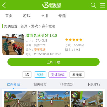
首页
游戏
应用
专题
游戏
应用
专题
首页
>
游戏
> 赛车竞速
您的位置：
角色扮演
射击枪战
策略塔防
3697款应用
城市竞速英雄 1.0.8
1597款应用
1789款应用
大小：157.40MB
语言：简体中文
系统：Android
休闲益智
动作闯关
冒险解谜
类别：
赛车竞速
版本：1.0.8
时间：2025/08/28 16:03:20
13387款应用
2196款应用
3007款应用
立即下载
赛车竞速
卡牌对战
体育运动
3D
驾驶
竞速游戏
摩托车
1072款应用
418款应用
568款应用
软件介绍
相关推荐
猜你喜欢
下载排行
音乐舞蹈
模拟经营
传奇手游
269款应用
2716款应用
515款应用