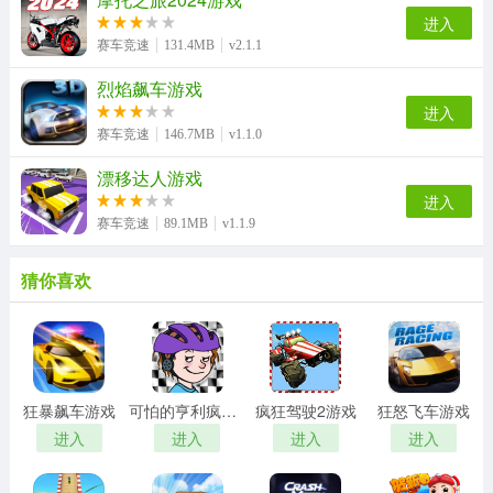
进入
赛车竞速
131.4MB
v2.1.1
烈焰飙车游戏
进入
赛车竞速
146.7MB
v1.1.0
漂移达人游戏
进入
赛车竞速
89.1MB
v1.1.9
猜你喜欢
狂暴飙车游戏
可怕的亨利疯狂卡丁车游戏
疯狂驾驶2游戏
狂怒飞车游戏
进入
进入
进入
进入