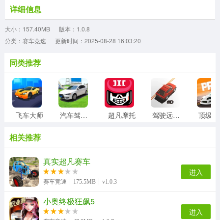
详细信息
大小：157.40MB
版本：1.0.8
分类：赛车竞速
更新时间：2025-08-28 16:03:20
同类推荐
飞车大师
汽车驾驶模拟器
超凡摩托
驾驶远行中文版
顶
相关推荐
真实超凡赛车
进入
赛车竞速
175.5MB
v1.0.3
小奥终极狂飙5
进入