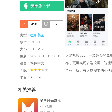
安卓版下载
<
/li>
450
2
类型：
摄影美图
版本：V1.0.1
大小：51.5MB
追梦视频app，一款超赞的
更新：2025/8/15 13:38:13
存，更可实现多端投屏。智能
语言：简体中文
等级：
全程干扰。有追剧需求的小伙
平台：Android
相关推荐
猫放时光影视
41.4MB