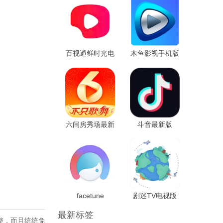
百视通鲜时光电
木鱼影视手机版
视版
六间房秀场最新
斗音最新版
版
facetune
剧迷TV电视版
最新标签
整，而且统统免