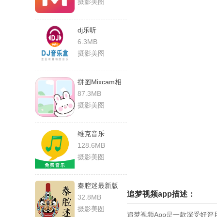
摄影美图
dj乐听
6.3MB
摄影美图
拼图Mixcam相
机
87.3MB
摄影美图
维克音乐
128.6MB
摄影美图
秦腔迷最新版
追梦视频app描述：
32.8MB
摄影美图
追梦视频App是一款深受好