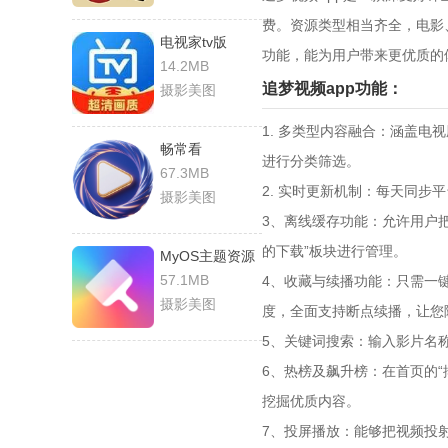
费。资源类型相当齐全，电影
电视家tv版
功能，能为用户带来更优质的
14.2MB
追梦视频app功能：
摄影美图
1. 多类型内容融合：涵盖电视
畅常看
进行分类筛选。
67.3MB
2. 实时更新机制：每天同步
摄影美图
3、离线缓存功能：允许用户把
的下载”板块进行管理。
MyOS主题资源
57.1MB
4、收藏与续播功能：只需一
摄影美图
度，全面支持断点续播，让您
5、关键词搜索：输入影片名
6、热榜及飙升榜：在首页的
挖掘优质内容。
7、投屏播放：能够把视频投射