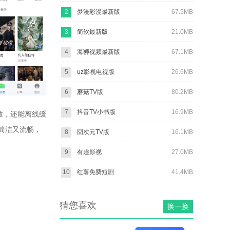
2
梦漫彩漫最新版
67.5MB
3
简软最新版
21.0MB
4
海狮视频最新版
67.1MB
5
uz影视电视版
26.6MB
6
蘑菇TV版
80.2MB
7
抖音TV小书版
16.9MB
放，还能离线缓
简洁又流畅，
8
囧次元TV版
16.1MB
9
有趣影视
27.0MB
10
红薯免费短剧
41.4MB
猜您喜欢
换一换