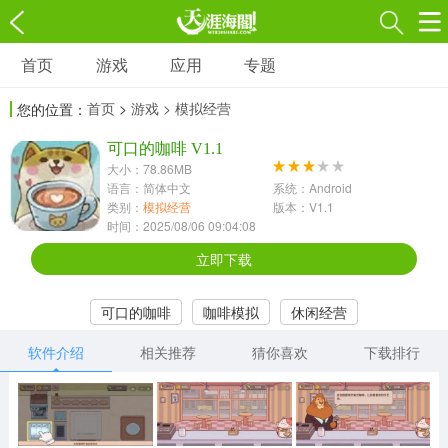
首页
游戏
应用
专题
游戏
应用
专题
首页
>
游戏
> 模拟经营
您的位置：
角色扮演
射击枪战
策略塔防
3697款应用
可口的咖啡 V1.1
1597款应用
1789款应用
大小：78.86MB
语言：简体中文
系统：Android
休闲益智
动作闯关
冒险解谜
类别：
模拟经营
版本：V1.1
时间：2025/08/06 09:04:08
13387款应用
2196款应用
3007款应用
立即下载
赛车竞速
卡牌对战
体育运动
可口的咖啡
咖啡模拟
休闲经营
1072款应用
418款应用
568款应用
软件介绍
相关推荐
猜你喜欢
下载排行
音乐舞蹈
模拟经营
传奇手游
269款应用
2716款应用
515款应用