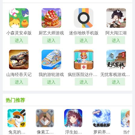
小森灵安卓版
厨艺大师游戏
迷你地铁手机版
阿大闯江湖
进入
进入
进入
进入
山海经吞天记
我的游轮游戏
疯狂医院达什医生
无忧客栈游戏红包版
进入
进入
进入
进入
热门推荐
兔克的餐厅游戏
像素工厂模组最新版
浮生如梦亦如烟游戏版
萝莉养成计划
当代