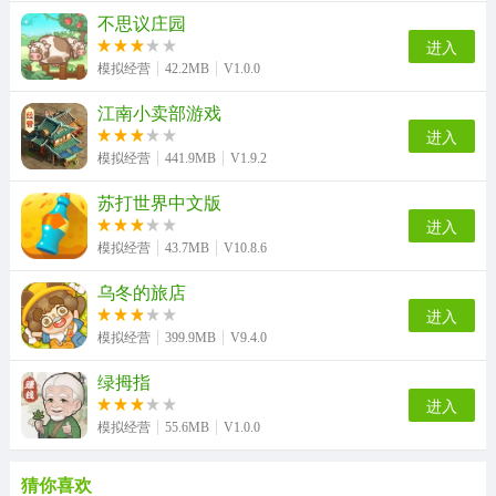
不思议庄园
进入
模拟经营
42.2MB
V1.0.0
江南小卖部游戏
进入
模拟经营
441.9MB
V1.9.2
苏打世界中文版
进入
模拟经营
43.7MB
V10.8.6
乌冬的旅店
进入
模拟经营
399.9MB
V9.4.0
绿拇指
进入
模拟经营
55.6MB
V1.0.0
猜你喜欢