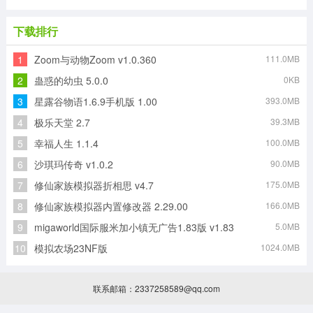
下载排行
1
Zoom与动物Zoom v1.0.360
111.0MB
2
蛊惑的幼虫 5.0.0
0KB
3
星露谷物语1.6.9手机版 1.00
393.0MB
4
极乐天堂 2.7
39.3MB
5
幸福人生 1.1.4
100.0MB
6
沙琪玛传奇 v1.0.2
90.0MB
7
修仙家族模拟器折相思 v4.7
175.0MB
8
修仙家族模拟器内置修改器 2.29.00
166.0MB
9
migaworld国际服米加小镇无广告1.83版 v1.83
5.0MB
10
模拟农场23NF版
1024.0MB
联系邮箱：2337258589@qq.com