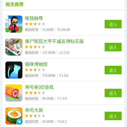
相关推荐
唯我独尊
进入
模拟经营
54.9MB
V3.66.09
僵尸医院大亨不减反增钻石版
进入
模拟经营
137.9MB
v2.13.0
猫咪博物馆
进入
模拟经营
570.0MB
V1.0.8
寿司卷3D游戏
进入
模拟经营
99.0MB
V1.5.0
寿司大厨
进入
模拟经营
43.0MB
V4.0.2