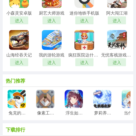
小森灵安卓版
厨艺大师游戏
迷你地铁手机版
阿大闯江湖
进入
进入
进入
进入
山海经吞天记
我的游轮游戏
疯狂医院达什医生
无忧客栈游戏红包版
进入
进入
进入
进入
热门推荐
兔克的餐厅游戏
像素工厂模组最新版
浮生如梦亦如烟游戏版
萝莉养成计划
当代
下载排行