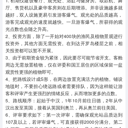
1. 初期仅建设餐厅、观光处、浴缸与健身房。取款机、舞
厅、售货机以及豪华客房则在后期增添。并非设施越多就
越好，双人设施更易引发游客爆气。观光处的品质越高，
游客完成观光的速度就越快。一旦游客爆气，所获得的观
光点数也会随之升高。
2、投资方面，除了一开始对400块的渔民及植物景观进行
投资外，其他方面无需投资。在到达开罗岛楼层之前，相
关投资都可以暂不开展。
3、由于前期资金较为紧张，因此要尽可能节省开支。客舱
周边无需放置植物，仅在评委和国王居住的区域保留一盆
观赏性更强的植物即可。
4、把路线设计成S形，在两边放置充满活力的植物。铺设
地毯时，不要担心绕远路或者需要排队，因为这样能让游
客和评审产生更强烈的情绪反应，从而增加更多的点数。
5、路线顺序：起始于中汉，1年10月前往日德，2年从中
汉出发至英国，接着从英国到奥兰，再从奥兰前往美国。
6、评审要求如下：第一次评审，需确保观光站品质达到
107及以上，若评审爆气，可直接获得2000分满分。第二