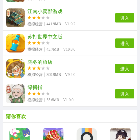
江南小卖部游戏
进入
模拟经营
441.9MB
V1.9.2
苏打世界中文版
进入
模拟经营
43.7MB
V10.8.6
乌冬的旅店
进入
模拟经营
399.9MB
V9.4.0
绿拇指
进入
模拟经营
55.6MB
V1.0.0
猜你喜欢