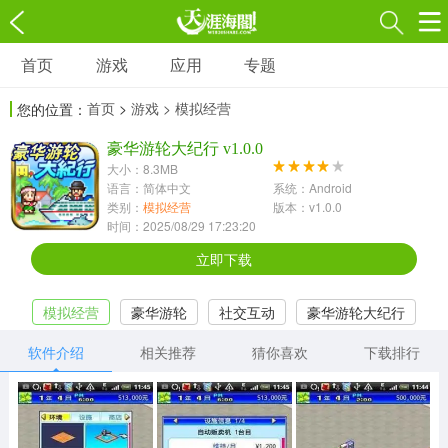
首页
游戏
应用
专题
游戏
应用
专题
首页
>
游戏
> 模拟经营
您的位置：
角色扮演
射击枪战
策略塔防
3697款应用
豪华游轮大纪行 v1.0.0
1597款应用
1789款应用
大小：8.3MB
语言：简体中文
系统：Android
休闲益智
动作闯关
冒险解谜
类别：
模拟经营
版本：v1.0.0
时间：2025/08/29 17:23:20
13387款应用
2196款应用
3007款应用
立即下载
赛车竞速
卡牌对战
体育运动
模拟经营
豪华游轮
社交互动
豪华游轮大纪行
1072款应用
418款应用
568款应用
软件介绍
相关推荐
猜你喜欢
下载排行
音乐舞蹈
模拟经营
传奇手游
269款应用
2716款应用
515款应用