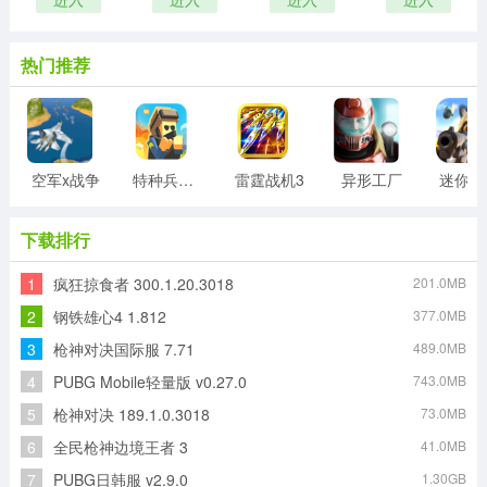
热门推荐
空军x战争
特种兵王游戏
雷霆战机3
异形工厂
迷
下载排行
1
疯狂掠食者 300.1.20.3018
201.0MB
2
钢铁雄心4 1.812
377.0MB
3
枪神对决国际服 7.71
489.0MB
4
PUBG Mobile轻量版 v0.27.0
743.0MB
5
枪神对决 189.1.0.3018
73.0MB
6
全民枪神边境王者 3
41.0MB
7
PUBG日韩服 v2.9.0
1.30GB