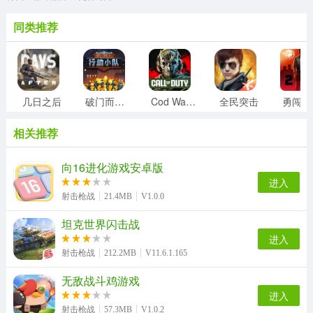
同类推荐
几日之后
破门而入行动小队
Cod Warzone
全民突击
勇
相关推荐
向16进化游戏安卓版
进入
射击枪战
21.4MB
V1.0.0
坦克世界闪击战
进入
射击枪战
212.2MB
V11.6.1.165
无敌战斗鸡游戏
进入
射击枪战
57.3MB
V1.0.2