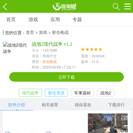
首页
游戏
应用
专题
游戏
应用
专题
首页
>
游戏
> 射击枪战
您的位置：
角色扮演
射击枪战
策略塔防
3697款应用
战地2现代战争 v1.2
1597款应用
1789款应用
大小：143.5MB
语言：简体中文
系统：Android
休闲益智
动作闯关
冒险解谜
类别：
射击枪战
版本：v1.2
时间：2025/08/29 17:23:11
13387款应用
2196款应用
3007款应用
立即下载
赛车竞速
卡牌对战
体育运动
现代战争
射击竞技
军事题材
战地2
1072款应用
418款应用
568款应用
软件介绍
相关推荐
猜你喜欢
下载排行
音乐舞蹈
模拟经营
传奇手游
269款应用
2716款应用
515款应用