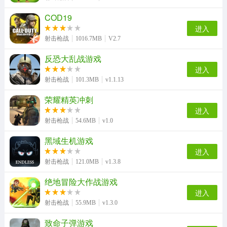
COD19
进入
射击枪战
1016.7MB
V2.7
反恐大乱战游戏
进入
射击枪战
101.3MB
v1.1.13
荣耀精英冲刺
进入
射击枪战
54.6MB
v1.0
黑域生机游戏
进入
射击枪战
121.0MB
v1.3.8
绝地冒险大作战游戏
进入
射击枪战
55.9MB
v1.3.0
致命子弹游戏