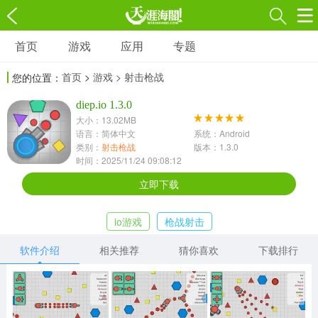
首页
游戏
应用
专题
游戏
应用
专题
首页
>
游戏
> 射击枪战
您的位置：
角色扮演
射击枪战
策略塔防
diep.io 1.3.0
3697款应用
1597款应用
1789款应用
大小：13.02MB
语言：简体中文
系统：Android
休闲益智
动作闯关
冒险解谜
类别：
射击枪战
版本：1.3.0
时间：2025/11/24 09:08:12
13387款应用
2196款应用
3007款应用
立即下载
赛车竞速
卡牌对战
体育运动
io游戏
枪战射击
1072款应用
418款应用
568款应用
软件介绍
相关推荐
猜你喜欢
下载排行
音乐舞蹈
模拟经营
传奇手游
269款应用
2716款应用
515款应用