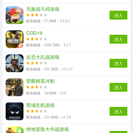
无敌战斗鸡游戏
进入
射击枪战
57.3MB
V1.0.2
COD19
进入
射击枪战
1016.7MB
V2.7
反恐大乱战游戏
进入
射击枪战
101.3MB
v1.1.13
荣耀精英冲刺
进入
射击枪战
54.6MB
v1.0
黑域生机游戏
进入
射击枪战
121.0MB
v1.3.8
绝地冒险大作战游戏