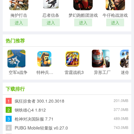
掩护打击
忍者信条
梦幻跑酷团游戏
牛仔枪战游戏
进入
进入
进入
进入
热门推荐
空军x战争
特种兵王游戏
雷霆战机3
异形工厂
迷
下载排行
1
疯狂掠食者 300.1.20.3018
201.0MB
2
钢铁雄心4 1.812
377.0MB
3
枪神对决国际服 7.71
489.0MB
4
PUBG Mobile轻量版 v0.27.0
743.0MB