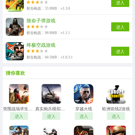
进入
射击枪战
55.9MB
v1.3.0
致命子弹游戏
进入
射击枪战
99.9MB
v1.1.1
终极空战游戏
进入
射击枪战
60.5MB
v1.0.3.1
猜你喜欢
突围战场求生行动游戏
真实炮兵模拟游戏
穿越火线
欧洲前线2游戏
进入
进入
进入
进入