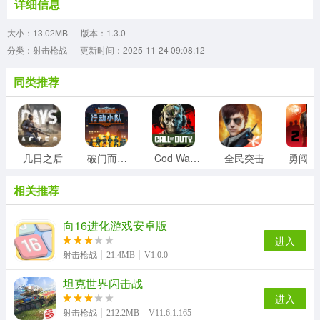
详细信息
大小：13.02MB
版本：1.3.0
分类：射击枪战
更新时间：2025-11-24 09:08:12
同类推荐
几日之后
破门而入行动小队
Cod Warzone
全民突击
勇
相关推荐
向16进化游戏安卓版
进入
射击枪战
21.4MB
V1.0.0
坦克世界闪击战
进入
射击枪战
212.2MB
V11.6.1.165