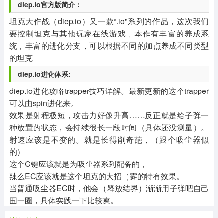
diep.io官方版简介：
坦克大作战（diep.io）又一款“.io"系列的作品，这次我们
要控制坦克与其他玩家在线游戏，本作有丰富的养成系
统，丰富的进化分支，可以根据不同的加点养成不同类型
的坦克
diep.io进化体系:
diep.io进化攻略trapper技巧详解。最新更新的这个trapper
可以由spin进化来。
效果是射程极短，攻击力好像升高……反正就是给子弹一
种放置的状态，会持续很长一段时间（具体还没测量）。
射速应该是不变的。就是长得削奇葩，（跟个吸尘器似
的）
这个C键应该就是为吸尘器系列配备的，
辣么EC应该就是这个坦克的大招（雾的特有效果。
当普通吸尘器EC时，他会（释放结界）渐渐用子弹吧自己
围一圈，具体实践一下比较爽。