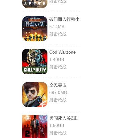
射击枪战
破门而入行动小
队
57.4MB
射击枪战
Cod Warzone
1.40GB
射击枪战
全民突击
697.0MB
射击枪战
勇闯死人谷2正
版
1.50GB
射击枪战