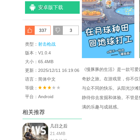
安卓版下载
<
/li>
337
3
类型：
射击枪战
版本：V1.0.4
大小：65.4MB
《慢豚豚的生活》是一款可爱
更新：2025/12/11 16:19:06
奇妙之旅。在游戏里，你不仅
语言：简体中文
等级：
与众不同的快乐。从阳光沙滩
平台：Android
静待你去发掘和体验。不管是
满的乐趣与成就感。
相关推荐
几日之后
21.4MB