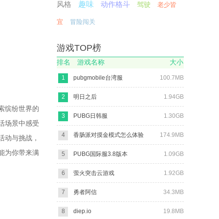
风格
趣味
动作格斗
驾驶
老少皆
宜
冒险闯关
游戏TOP榜
排名
游戏名称
大小
1
pubgmobile台湾服
100.7MB
2
明日之后
1.94GB
索缤纷世界的
3
PUBG日韩服
1.30GB
活场景中感受
4
香肠派对摸金模式怎么体验
174.9MB
活动与挑战，
能为你带来满
5
PUBG国际服3.8版本
1.09GB
6
萤火突击云游戏
1.92GB
7
勇者阿信
34.3MB
8
diep.io
19.8MB