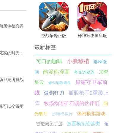
和属性都会得
空战争锋正版
枪神对决国际服
最新标签
充实的时光，
小熊移植
可口的咖啡
咻咻漫
酷漫熊漫画
画
加查
夸克浏览器
动都充满挑战
皇家守卫军前
星云
修勾地铁逃生
线
孤胆枪手2重装上
傲剑狂刀
阵
牧场物语矿石镇的伙伴们
阳
豚可以变得更
光餐厅
休闲模拟游戏
沙雕模拟器
冒险闯关手游
放置模拟经营类
角