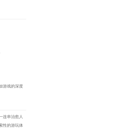
。
加游戏的深度
一连串治愈人
索性的游玩体