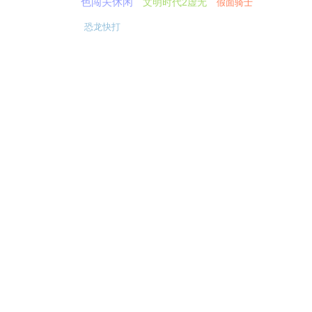
色闯关休闲
文明时代2虚无
假面骑士
恐龙快打