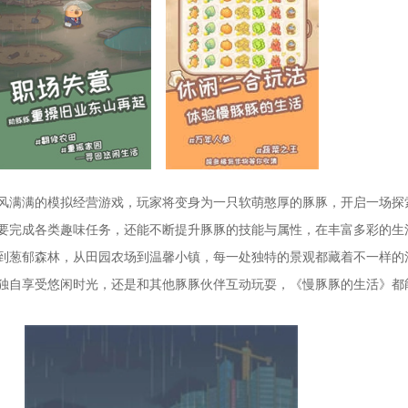
风满满的模拟经营游戏，玩家将变身为一只软萌憨厚的豚豚，开启一场探
要完成各类趣味任务，还能不断提升豚豚的技能与属性，在丰富多彩的生
到葱郁森林，从田园农场到温馨小镇，每一处独特的景观都藏着不一样的
独自享受悠闲时光，还是和其他豚豚伙伴互动玩耍，《慢豚豚的生活》都