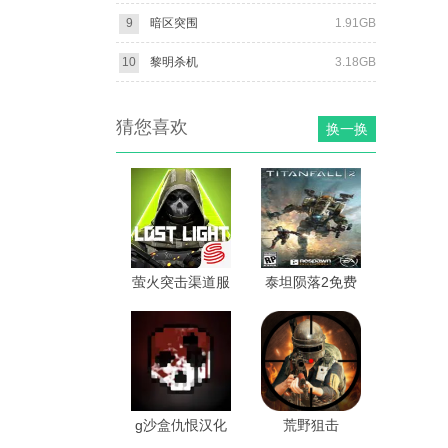
9
暗区突围
1.91GB
10
黎明杀机
3.18GB
猜您喜欢
换一换
萤火突击渠道服
泰坦陨落2免费
版
g沙盒仇恨汉化
荒野狙击
版