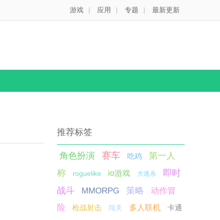
游戏
|
应用
|
专题
|
最新更新
推荐标签
赛车
角色扮演
第一人
吃鸡
称
即时
io游戏
roguelike
大逃杀
战斗
策略
MMORPG
动作冒
险
枪战射击
多人联机
卡通
闯关