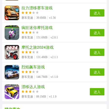
拉力漂移赛车游戏
进入
赛车竞速
39.6MB
v1.56
疯狂迷你摩托游戏
进入
赛车竞速
151.6MB
v2.0.1
摩托之旅2024游戏
进入
赛车竞速
131.4MB
v2.1.1
烈焰飙车游戏
进入
赛车竞速
146.7MB
v1.1.0
漂移达人游戏
进入
赛车竞速
89.1MB
v1.1.9