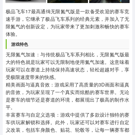
其他
游戏助手
MOD游戏
1654款应用
515款应用
1056款应用
极品飞车17最高通缉无限氮气版是一款备受欢迎的赛车竞
速手游，它继承了极品飞车系列的经典元素，并加入了无
限氮气的创新设定，为玩家带来了更加刺激和畅快的赛车
体验。
‌游戏特色‌
‌无限氮气加速‌：与传统极品飞车系列相比，无限氮气版最
大的特色就是玩家可以无限制地使用氮气加速。这意味着
玩家可以在赛道上持续保持高速状态，轻松超越对手，享
受极限速度带来的快感。
‌精美画面与逼真音效‌：游戏采用了高质量的3D画面和逼真
的音效，为玩家呈现了一个真实而炫酷的赛车世界。无论
是赛车的细节还是赛道的环境，都展现出了极高的制作水
平。
‌丰富赛车与自定义选项‌：游戏中提供了多款设计独特的赛
车供玩家解锁和选择。此外，玩家还可以对赛车进行自定
义改装，包括车身颜色、贴花、轮毂等，让每一辆赛车都