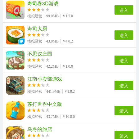
寿司卷3D游戏
进入
模拟经营
99.0MB
V1.5.0
寿司大厨
进入
模拟经营
43.0MB
V4.0.2
不思议庄园
进入
模拟经营
42.2MB
V1.0.0
江南小卖部游戏
进入
模拟经营
441.9MB
V1.9.2
苏打世界中文版
进入
模拟经营
43.7MB
V10.8.6
乌冬的旅店
进入