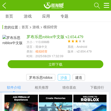
首页
游戏
应用
专题
游戏
应用
专题
首页
>
游戏
> 模拟经营
您的位置：
角色扮演
射击枪战
策略塔防
3697款应用
罗布乐思roblox中文版 v2.654.479
1597款应用
1789款应用
大小：113.69MB
语言：简体中文
系统：Android
休闲益智
动作闯关
冒险解谜
类别：
模拟经营
版本：v2.654.479
时间：2025/08/29 17:32:09
13387款应用
2196款应用
3007款应用
立即下载
赛车竞速
卡牌对战
体育运动
罗布乐思roblox
沙盒
建造
1072款应用
418款应用
568款应用
软件介绍
相关推荐
猜你喜欢
下载排行
音乐舞蹈
模拟经营
传奇手游
269款应用
2716款应用
515款应用