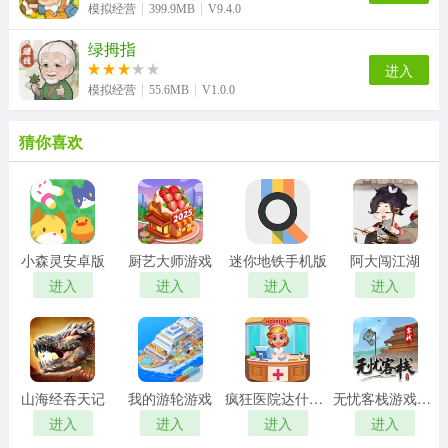
模拟经营
399.9MB
V9.4.0
绿拇指
进入
模拟经营
55.6MB
V1.0.0
猜你喜欢
小森灵安卓版
厨艺大师游戏
迷你地铁手机版
阿大闯江湖
进入
进入
进入
进入
山海经吞天记
我的游轮游戏
疯狂医院达什医生
无忧客栈游戏红包版
进入
进入
进入
进入