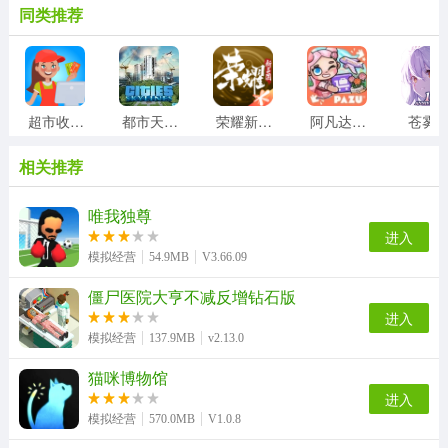
同类推荐
超市收银员
都市天际线
荣耀新三国
阿凡达世界正版
苍雾
相关推荐
唯我独尊
进入
模拟经营
54.9MB
V3.66.09
僵尸医院大亨不减反增钻石版
进入
模拟经营
137.9MB
v2.13.0
猫咪博物馆
进入
模拟经营
570.0MB
V1.0.8