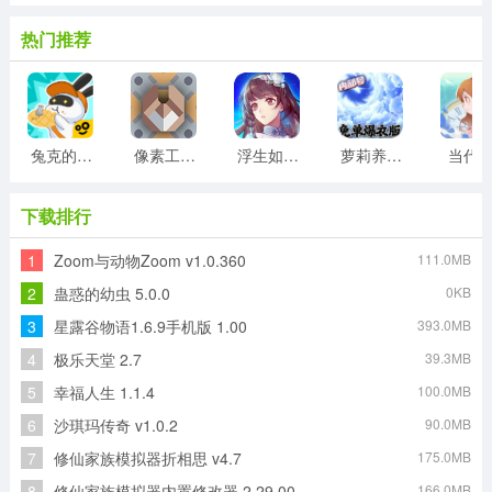
热门推荐
兔克的餐厅游戏
像素工厂模组最新版
浮生如梦亦如烟游戏版
萝莉养成计划
当代
下载排行
1
Zoom与动物Zoom v1.0.360
111.0MB
2
蛊惑的幼虫 5.0.0
0KB
3
星露谷物语1.6.9手机版 1.00
393.0MB
4
极乐天堂 2.7
39.3MB
5
幸福人生 1.1.4
100.0MB
6
沙琪玛传奇 v1.0.2
90.0MB
7
修仙家族模拟器折相思 v4.7
175.0MB
8
修仙家族模拟器内置修改器 2.29.00
166.0MB