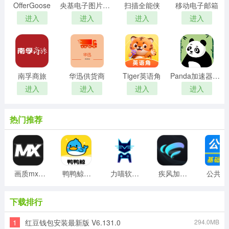
OfferGoose
央基电子图片处理软件
扫描全能侠
移动电子邮箱
进入
进入
进入
进入
南孚商旅
华迅供货商
Tiger英语角
Panda加速器免费版
进入
进入
进入
进入
热门推荐
画质mxpro工具最新版
鸭鸭鲸云手机客户端
力喵软件最新版
疾风加速器免费版
公
下载排行
1
红豆钱包安装最新版 V6.131.0
294.0MB