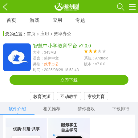
首页
游戏
应用
专题
游戏
应用
专题
首页
>
应用
> 效率办公
您的位置：
角色扮演
射击枪战
策略塔防
3697款应用
智慧中小学教育平台 v7.0.0
1597款应用
1789款应用
大小：343MB
语言：简体中文
系统：Android
休闲益智
动作闯关
冒险解谜
类别：
效率办公
版本：v7.0.0
时间：2025/08/29 18:53:43
13387款应用
2196款应用
3007款应用
立即下载
赛车竞速
卡牌对战
体育运动
教育资源
互动教学
家校共育
1072款应用
418款应用
568款应用
软件介绍
相关推荐
猜你喜欢
下载排行
音乐舞蹈
模拟经营
传奇手游
269款应用
2716款应用
515款应用