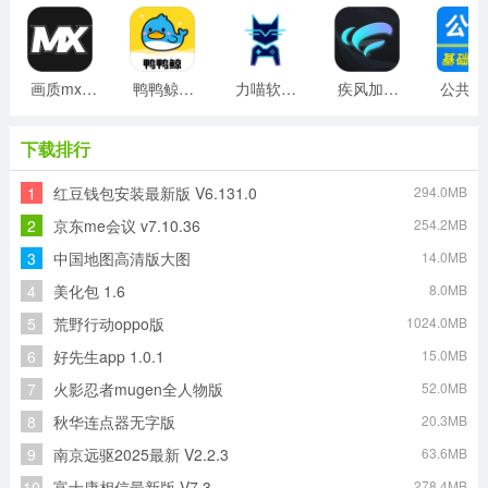
画质mxpro工具最新版
鸭鸭鲸云手机客户端
力喵软件最新版
疾风加速器免费版
公
下载排行
1
红豆钱包安装最新版 V6.131.0
294.0MB
2
京东me会议 v7.10.36
254.2MB
3
中国地图高清版大图
14.0MB
4
美化包 1.6
8.0MB
5
荒野行动oppo版
1024.0MB
6
好先生app 1.0.1
15.0MB
7
火影忍者mugen全人物版
52.0MB
8
秋华连点器无字版
20.3MB
9
南京远驱2025最新 V2.2.3
63.6MB
10
富士康相信最新版 V7.3
278.4MB