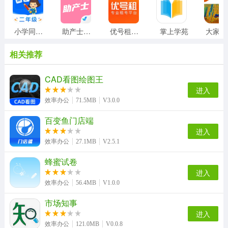
小学同步二年级
助产士考试聚题库
优号租安装
掌上学苑
相关推荐
CAD看图绘图王
进入
效率办公
71.5MB
V3.0.0
百变鱼门店端
进入
效率办公
27.1MB
V2.5.1
蜂蜜试卷
进入
效率办公
56.4MB
V1.0.0
市场知事
进入
效率办公
121.0MB
V0.0.8